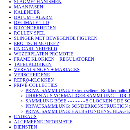
SLAGMECHANISMEN
MAANFASEN
KALENDER
DATUM + ALARM
DECIMALE TIJD
BIJZONDERHEDEN
ROLLEN SPEL
SLINGER MET BEWEGENDE FIGUREN
EROTISCH MOTIEF ?
CN CARL NEUFELD
WIJZERPLATEN PROMOTIE
FRAME KLOKKEN + REGULATOREN
TAFELKLOKKEN
VERVALSINGEN + MARIAGES
VERSCHEIDENE
REPRO-KLOKKEN
PRIVÉ-COLLECTIES
PRIVATSAMMLUNG: Extrem seltener Röllchenhalter 
UHREN AUS VORMALIGER SAMMLUNG . . DR. MA
SAMMLUNG BÖSE - - - - - - - 5 GLOCKEN GD
PRIVATSAMMLUNG: SONDERKONSTRUKTION 
PRIVATSAMMLUNG: HALBSTUNDENSCHLAG EN
CADEAUS
ALGEMEENE INFORMATIE
DIENSTEN