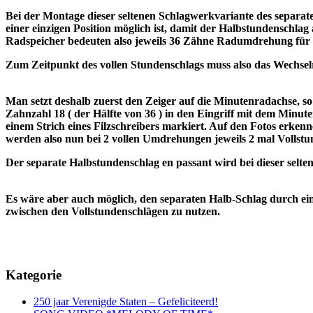
Bei der Montage dieser seltenen Schlagwerkvariante des separat
einer einzigen Position möglich ist, damit der Halbstundenschla
Radspeicher bedeuten also jeweils 36 Zähne Radumdrehung für
Zum Zeitpunkt des vollen Stundenschlags muss also das Wechselr
Man setzt deshalb zuerst den Zeiger auf die Minutenradachse, so
Zahnzahl 18 ( der Hälfte von 36 ) in den Eingriff mit dem Minut
einem Strich eines Filzschreibers markiert. Auf den Fotos erkenn
werden also nun bei 2 vollen Umdrehungen jeweils 2 mal Vollstu
Der separate Halbstundenschlag en passant wird bei dieser selt
Es wäre aber auch möglich, den separaten Halb-Schlag durch ein
zwischen den Vollstundenschlägen zu nutzen.
Kategorie
250 jaar Verenigde Staten – Gefeliciteerd!