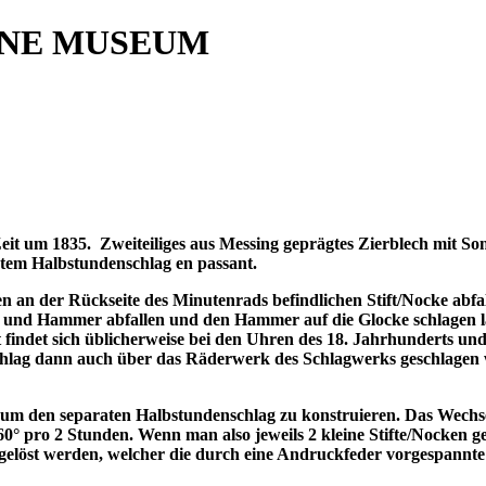
INE MUSEUM
eit um 1835.
Zweiteiliges aus Messing geprägtes Zierblech mit S
atem Halbstundenschlag en passant.
n an der Rückseite des Minutenrads befindlichen Stift/Nocke abfa
nd Hammer abfallen und den Hammer auf die Glocke schlagen läs
 findet sich üblicherweise bei den Uhren
des 18. Jahrhunderts un
chlag dann auch über das Räderwerk des Schlagwerks geschlagen w
, um den separaten Halbstundenschlag zu konstruieren. Das Wechs
° pro 2 Stunden. Wenn man also jeweils 2 kleine Stifte/Nocken ge
sgelöst werden, welcher die durch eine Andruckfeder vorgespan