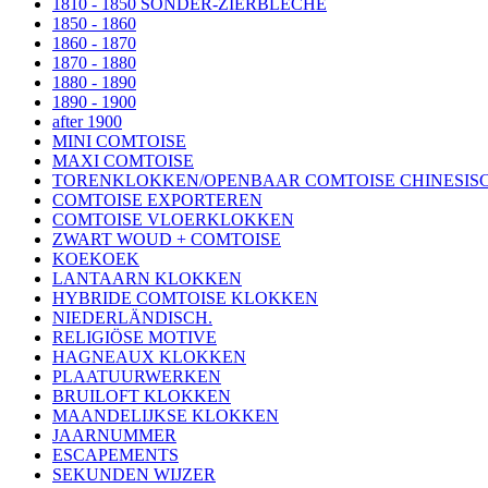
1810 - 1850 SONDER-ZIERBLECHE
1850 - 1860
1860 - 1870
1870 - 1880
1880 - 1890
1890 - 1900
after 1900
MINI COMTOISE
MAXI COMTOISE
TORENKLOKKEN/OPENBAAR COMTOISE CHINESISC
COMTOISE EXPORTEREN
COMTOISE VLOERKLOKKEN
ZWART WOUD + COMTOISE
KOEKOEK
LANTAARN KLOKKEN
HYBRIDE COMTOISE KLOKKEN
NIEDERLÄNDISCH.
RELIGIÖSE MOTIVE
HAGNEAUX KLOKKEN
PLAATUURWERKEN
BRUILOFT KLOKKEN
MAANDELIJKSE KLOKKEN
JAARNUMMER
ESCAPEMENTS
SEKUNDEN WIJZER