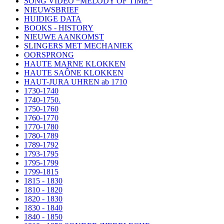
SONG VIDEO *MELODY OF TIME*
NIEUWSBRIEF
HUIDIGE DATA
BOOKS - HISTORY
NIEUWE AANKOMST
SLINGERS MET MECHANIEK
OORSPRONG
HAUTE MARNE KLOKKEN
HAUTE SAÔNE KLOKKEN
HAUT-JURA UHREN ab 1710
1730-1740
1740-1750.
1750-1760
1760-1770
1770-1780
1780-1789
1789-1792
1793-1795
1795-1799
1799-1815
1815 - 1830
1810 - 1820
1820 - 1830
1830 - 1840
1840 - 1850