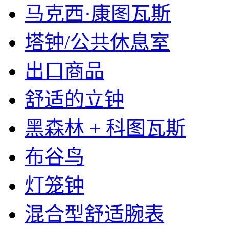
马克西·康图瓦斯
塔钟/公共休息室
出口商品
舒适的立钟
黑森林 + 科图瓦斯
布谷鸟
灯笼钟
混合型舒适腕表