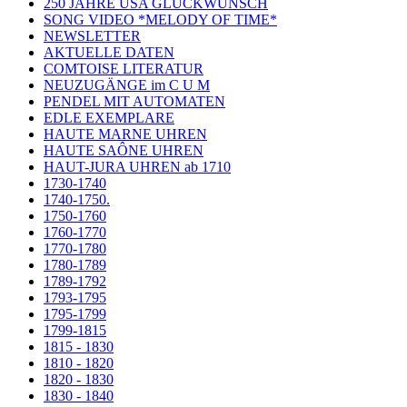
250 JAHRE USA GLÜCKWUNSCH
SONG VIDEO *MELODY OF TIME*
NEWSLETTER
AKTUELLE DATEN
COMTOISE LITERATUR
NEUZUGÄNGE im C U M
PENDEL MIT AUTOMATEN
EDLE EXEMPLARE
HAUTE MARNE UHREN
HAUTE SAÔNE UHREN
HAUT-JURA UHREN ab 1710
1730-1740
1740-1750.
1750-1760
1760-1770
1770-1780
1780-1789
1789-1792
1793-1795
1795-1799
1799-1815
1815 - 1830
1810 - 1820
1820 - 1830
1830 - 1840