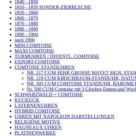
1840 - 1850
1810 - 1850 SONDER-ZIERBLECHE
1850 - 1860
1860 - 1870
1870 - 1880
1880 - 1890
1890 - 1900
nach 1900
MINI COMTOISE
MAXI COMTOISE
TURMUHREN / ÖFFENTL. COMTOISE
EXPORT-COMTOISE
COMTOISE STANDUHREN
NR. 217 CUM SEHR GROSSE MAYET SIGN. ST
NR. 219 CUM KIRSCHBAUM-STANDUHR, DATUM
NR. 505 CUM COMTOISE STANDUHR, BAROMET
Nr. 500 CUM Comtoise mit 3 Glocken,Datum-und Woch
SCHWARZWALD + COMTOISE
KUCKUCK
LATERNENUHREN
HYBRID COMTOISE
UHREN MIT NAPOLEON DARSTELLUNGEN
RELIGIÖSE MOTIVE
HAGNEAUX UHREN
PLATINENWERKE