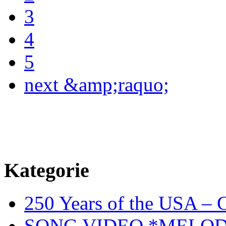
3
4
5
next &amp;raquo;
Kategorie
250 Years of the USA – C
SONG VIDEO *MELOD