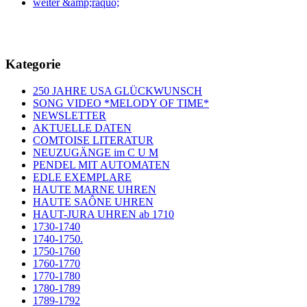
weiter &amp;raquo;
Kategorie
250 JAHRE USA GLÜCKWUNSCH
SONG VIDEO *MELODY OF TIME*
NEWSLETTER
AKTUELLE DATEN
COMTOISE LITERATUR
NEUZUGÄNGE im C U M
PENDEL MIT AUTOMATEN
EDLE EXEMPLARE
HAUTE MARNE UHREN
HAUTE SAÔNE UHREN
HAUT-JURA UHREN ab 1710
1730-1740
1740-1750.
1750-1760
1760-1770
1770-1780
1780-1789
1789-1792