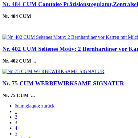
Nr. 484 CUM Comtoise Präzisionsregulator,Zentralse
Nr. 484 CUM
...
Nr. 402 CUM Seltenes Motiv: 2 Bernhardiner vor Ka
Nr. 402 CUM
...
Nr. 75 CUM WERBEWIRKSAME SIGNATUR
Nr. 75 CUM
...
&amp;laquo; zurück
1
2
3
4
5