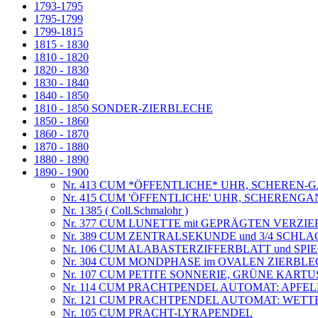
1793-1795
1795-1799
1799-1815
1815 - 1830
1810 - 1820
1820 - 1830
1830 - 1840
1840 - 1850
1810 - 1850 SONDER-ZIERBLECHE
1850 - 1860
1860 - 1870
1870 - 1880
1880 - 1890
1890 - 1900
Nr. 413 CUM *ÖFFENTLICHE* UHR, SCHEREN-GANG,E
Nr. 415 CUM 'ÖFFENTLICHE' UHR, SCHERENGA
Nr. 1385 ( Coll.Schmalohr )
Nr. 377 CUM LUNETTE mit GEPRÄGTEN VERZI
Nr. 389 CUM ZENTRALSEKUNDE und 3/4 SCHLAG
Nr. 106 CUM ALABASTERZIFFERBLATT und S
Nr. 304 CUM MONDPHASE im OVALEN ZIERBL
Nr. 107 CUM PETITE SONNERIE, GRÜNE KART
Nr. 114 CUM PRACHTPENDEL AUTOMAT: APFEL
Nr. 121 CUM PRACHTPENDEL AUTOMAT: WET
Nr. 105 CUM PRACHT-LYRAPENDEL