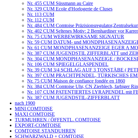
Nr. 455 CUM Süssmann au Caire
Nr. 329 CUM Ecole d'Horlogerie de Cluses
Nr. 113 CUM
Nr. 112 CUM
Nr. 484 CUM Comtoise Präzisionsregulator,Zentralsekun
Nr. 402 CUM Seltenes Motiv: 2 Bernhardiner vor Karre
Nr. 75 CUM WERBEWIRKSAME SIGNATUR
Nr. 59 CUM DATUM- und MONDPHASENANZEIG
Nr. 61 CUM MONDPHASENANZEIGE EGER A M
Nr. 387 CUM JUGENDSTIL ZIFFERBLATT und ZEIGER,
Nr. 304 CUM MONDPHASENANZEIGE / BOCKE
Nr. 106 CUM SPIEGELGLASPENDEL
Nr. 39 CUM 3/4 SCHLAG AUF 3 TONSTÄBE ( PET
Nr. 397 CUM PRACHTPENDEL, TÜRKISCHES E
Nr. 75 CUM Maison de confiance fondée en 1860
Nr. 384 CUM Comtoise Uhr, CN Zierblech, farbiger Ring
Nr. 107 CUM PATENTIERTES LYRAPENDEL mit 
Nr. 387 CUM JUGENDSTIL-ZIFFERBLATT
nach 1900
MINI COMTOISE
MAXI COMTOISE
TURMUHREN / ÖFFENTL. COMTOISE
EXPORT-COMTOISE
COMTOISE STANDUHREN
SCHWARZWALD + COMTOISE