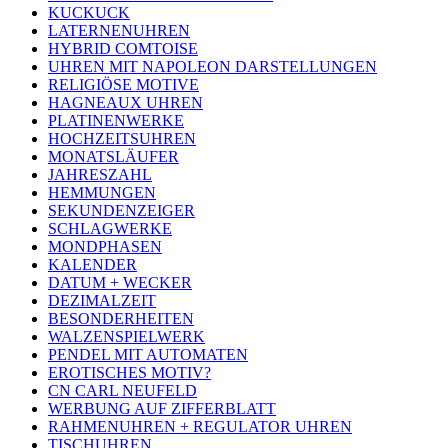
KUCKUCK
LATERNENUHREN
HYBRID COMTOISE
UHREN MIT NAPOLEON DARSTELLUNGEN
RELIGIÖSE MOTIVE
HAGNEAUX UHREN
PLATINENWERKE
HOCHZEITSUHREN
MONATSLÄUFER
JAHRESZAHL
HEMMUNGEN
SEKUNDENZEIGER
SCHLAGWERKE
MONDPHASEN
KALENDER
DATUM + WECKER
DEZIMALZEIT
BESONDERHEITEN
WALZENSPIELWERK
PENDEL MIT AUTOMATEN
EROTISCHES MOTIV?
CN CARL NEUFELD
WERBUNG AUF ZIFFERBLATT
RAHMENUHREN + REGULATOR UHREN
TISCHUHREN