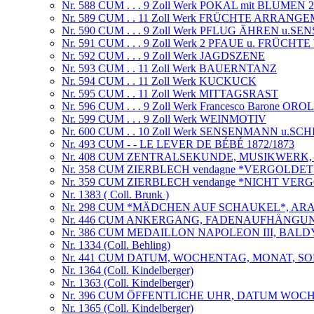
Nr. 588 CUM . . . 9 Zoll Werk POKAL mit BLUMEN
Nr. 589 CUM . . 11 Zoll Werk FRÜCHTE ARRANG
Nr. 590 CUM . . . 9 Zoll Werk PFLUG ÄHREN u.SE
Nr. 591 CUM . . . 9 Zoll Werk 2 PFAUE u. FRÜCH
Nr. 592 CUM . . . 9 Zoll Werk JAGDSZENE
Nr. 593 CUM . . 11 Zoll Werk BAUERNTANZ
Nr. 594 CUM . . 11 Zoll Werk KUCKUCK
Nr. 595 CUM . . 11 Zoll Werk MITTAGSRAST
Nr. 596 CUM . . . 9 Zoll Werk Francesco Barone 
Nr. 599 CUM . . . 9 Zoll Werk WEINMOTIV
Nr. 600 CUM . . 10 Zoll Werk SENSENMANN u.
Nr. 493 CUM - - LE LEVER DE BÉBÉ 1872/1873
Nr. 408 CUM ZENTRALSEKUNDE, MUSIKWERK,
Nr. 358 CUM ZIERBLECH vendagne *VERGOLDET* 
Nr. 359 CUM ZIERBLECH vendange *NICHT VERG
Nr. 1383 ( Coll. Brunk )
Nr. 298 CUM *MÄDCHEN AUF SCHAUKEL*, AR
Nr. 446 CUM ANKERGANG, FADENAUFHÄNGUN
Nr. 386 CUM MEDAILLON NAPOLEON III, BALDY 
Nr. 1334 (Coll. Behling)
Nr. 441 CUM DATUM, WOCHENTAG, MONAT, 
Nr. 1364 (Coll. Kindelberger)
Nr. 1363 (Coll. Kindelberger)
Nr. 396 CUM ÖFFENTLICHE UHR, DATUM WOCHE
Nr. 1365 (Coll. Kindelberger)