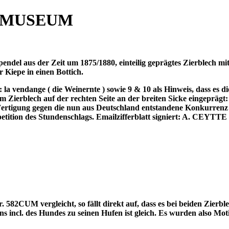
 MUSEUM
del aus der Zeit um 1875/1880, einteilig geprägtes Zierblech mi
 Kiepe in einen Bottich.
 la vendange ( die Weinernte ) sowie 9 & 10 als Hinweis, dass es die
m Zierblech auf der rechten Seite an der breiten Sicke eingeprägt:
 Fertigung gegen die nun aus Deutschland entstandene Konkurrenz
tition des Stundenschlags. Emailzifferblatt signiert: A. CEYTTE 
CUM vergleicht, so fällt direkt auf, dass es bei beiden Zierblec
ns incl. des Hundes zu seinen Hufen ist gleich. Es wurden also Mo