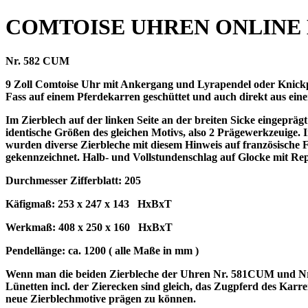
COMTOISE UHREN ONLINE
Nr. 582 CUM
9 Zoll Comtoise Uhr mit Ankergang und Lyrapendel oder Knickpen
Fass auf einem Pferdekarren geschüttet und auch direkt aus einer
Im Zierblech auf der linken Seite an der breiten Sicke eingeprägt:
identische Größen des gleichen Motivs, also 2 Prägewerkzeuige. I
wurden diverse Zierbleche mit diesem Hinweis auf französische
gekennzeichnet. Halb- und Vollstundenschlag auf Glocke mit Repe
Durchmesser Zifferblatt: 205
Käfigmaß: 253 x 247 x 143 HxBxT
Werkmaß: 408 x 250 x 160 HxBxT
Pendellänge: ca. 1200 ( alle Maße in mm )
Wenn man die beiden Zierbleche der Uhren Nr. 581CUM und Nr. 582
Lünetten incl.
der Zierecken sind gleich, das Zugpferd des Karre
neue Zierblechmotive prägen zu können.