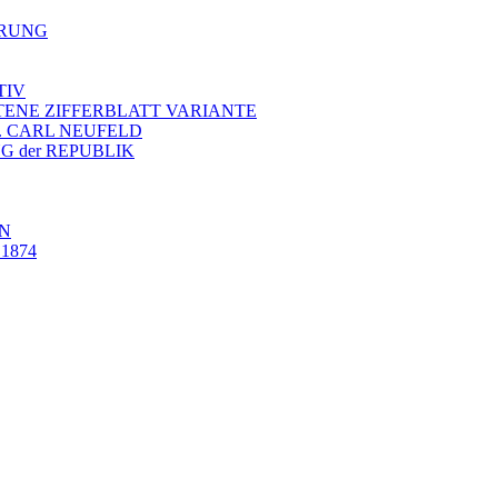
ERUNG
TIV
ELTENE ZIFFERBLATT VARIANTE
.. CARL NEUFELD
G der REPUBLIK
IN
1874