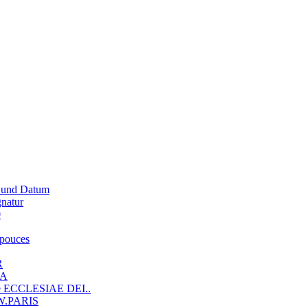
g und Datum
gnatur
0
 pouces
R
IA
nde ECCLESIAE DEI..
.W.PARIS