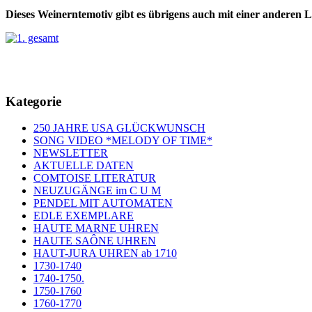
Dieses Weinerntemotiv gibt es übrigens auch mit einer anderen
Kategorie
250 JAHRE USA GLÜCKWUNSCH
SONG VIDEO *MELODY OF TIME*
NEWSLETTER
AKTUELLE DATEN
COMTOISE LITERATUR
NEUZUGÄNGE im C U M
PENDEL MIT AUTOMATEN
EDLE EXEMPLARE
HAUTE MARNE UHREN
HAUTE SAÔNE UHREN
HAUT-JURA UHREN ab 1710
1730-1740
1740-1750.
1750-1760
1760-1770