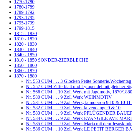
1770-1780
1780-1789
1789-1792
1793-1795
1795-1799
1799-1815
1815 - 1830
1810 - 1820
1820 - 1830
1830 - 1840
1840 - 1850
1810 - 1850 SONDER-ZIERBLECHE
1850 - 1860
1860 - 1870
1870 - 1880
Nr. 553 CUM . . . 3 Glocken Petite Sonnerie,Wochenta
Nr. 557 CUM Zifferblatt und Lyrapendel mit gleicher Si
Nr. 566 CUM . . 10 Zoll Werk mit Jagdmotiv, 1870/188
Nr. 580 CUM . . . 9 Zoll Werk WEINMOTIV
Nr. 581 CUM . . . 9 Zoll Werk, la moisson 9 10 & 10 11
Nr. 582 CUM . . . 9 Zoll Werk la vendange 9 & 10
Nr. 583 CUM . . . 9 Zoll Werk PFLÜGENDER BAUE
Nr. 584 CUM . . . 9 Zoll Werk EVANGILE AVE MAR
Nr. 585 CUM . . . 9 Zoll Werk Maria mit dem Jesuski
Nr. 586 CUM . . 10 Zoll Werk LE PETIT BERGER B