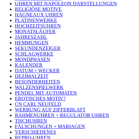
UHREN MIT NAPOLEON DARSTELLUNGEN
RELIGIÖSE MOTIVE
HAGNEAUX UHREN
PLATINENWERKE
HOCHZEITSUHREN
MONATSLÄUFER
JAHRESZAHL
HEMMUNGEN
SEKUNDENZEIGER
SCHLAGWERKE
MONDPHASEN
KALENDER
DATUM + WECKER
DEZIMALZEIT
BESONDERHEITEN
WALZENSPIELWERK
PENDEL MIT AUTOMATEN
EROTISCHES MOTIV?
CN CARL NEUFELD
WERBUNG AUF ZIFFERBLATT
RAHMENUHREN + REGULATOR UHREN
TISCHUHREN
FÄLSCHUNGEN + MARIAGEN
VERSCHIEDENES
REPRO-UHREN