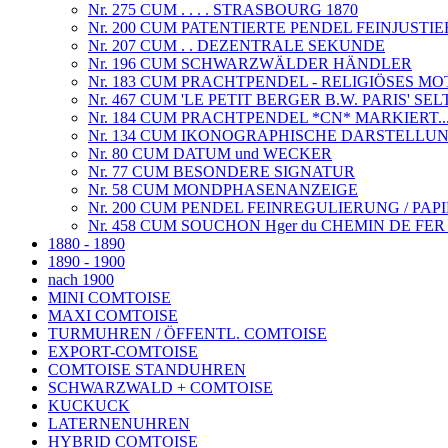
Nr. 275 CUM . . . . STRASBOURG 1870
Nr. 200 CUM PATENTIERTE PENDEL FEINJUSTI
Nr. 207 CUM . . DEZENTRALE SEKUNDE
Nr. 196 CUM SCHWARZWÄLDER HÄNDLER
Nr. 183 CUM PRACHTPENDEL - RELIGIÖSES MO
Nr. 467 CUM 'LE PETIT BERGER B.W. PARIS' S
Nr. 184 CUM PRACHTPENDEL *CN* MARKIERT.
Nr. 134 CUM IKONOGRAPHISCHE DARSTELLUN
Nr. 80 CUM DATUM und WECKER
Nr. 77 CUM BESONDERE SIGNATUR
Nr. 58 CUM MONDPHASENANZEIGE
Nr. 200 CUM PENDEL FEINREGULIERUNG / PAP
Nr. 458 CUM SOUCHON Hger du CHEMIN DE FER 
1880 - 1890
1890 - 1900
nach 1900
MINI COMTOISE
MAXI COMTOISE
TURMUHREN / ÖFFENTL. COMTOISE
EXPORT-COMTOISE
COMTOISE STANDUHREN
SCHWARZWALD + COMTOISE
KUCKUCK
LATERNENUHREN
HYBRID COMTOISE