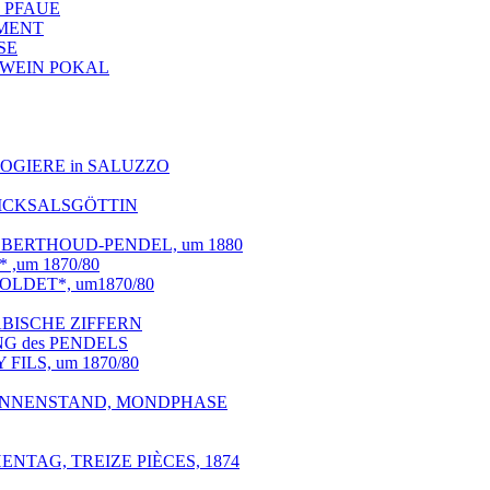
 2 PFAUE
EMENT
NSE
TE WEIN POKAL
OROLOGIERE in SALUZZO
SCHICKSALSGÖTTIN
 BERTHOUD-PENDEL, um 1880
,um 1870/80
OLDET*, um1870/80
ABISCHE ZIFFERN
G des PENDELS
FILS, um 1870/80
SONNENSTAND, MONDPHASE
NTAG, TREIZE PIÈCES, 1874