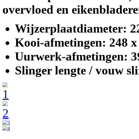
overvloed en eikenbladere
Wijzerplaatdiameter: 
Kooi-afmetingen: 248 
Uurwerk-afmetingen: 3
Slinger lengte / vouw s