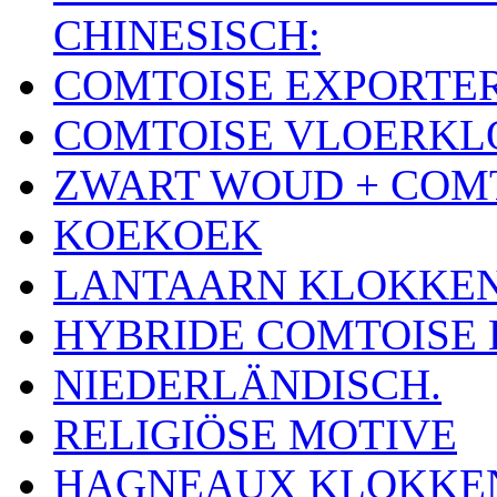
CHINESISCH:
COMTOISE EXPORTE
COMTOISE VLOERK
ZWART WOUD + COM
KOEKOEK
LANTAARN KLOKKE
HYBRIDE COMTOISE
NIEDERLÄNDISCH.
RELIGIÖSE MOTIVE
HAGNEAUX KLOKKE