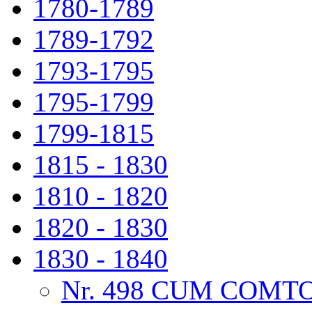
1780-1789
1789-1792
1793-1795
1795-1799
1799-1815
1815 - 1830
1810 - 1820
1820 - 1830
1830 - 1840
Nr. 498 CUM COMTO