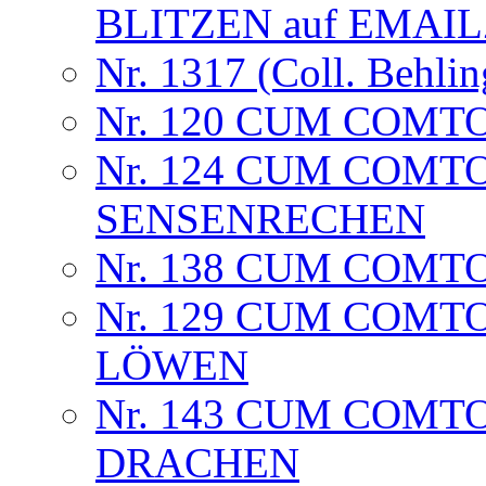
BLITZEN auf EMAI
Nr. 1317 (Coll. Behlin
Nr. 120 CUM COMTO
Nr. 124 CUM COMT
SENSENRECHEN
Nr. 138 CUM COMTO
Nr. 129 CUM COMT
LÖWEN
Nr. 143 CUM COMTO
DRACHEN