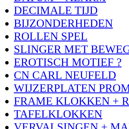
DECIMALE TIJD
BIJZONDERHEDEN
ROLLEN SPEL
SLINGER MET BEWE
EROTISCH MOTIEF ?
CN CARL NEUFELD
WIJZERPLATEN PRO
FRAME KLOKKEN + 
TAFELKLOKKEN
VERVALSINGEN + MA