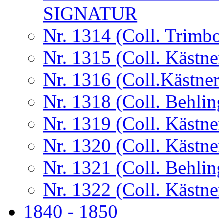
SIGNATUR
Nr. 1314 (Coll. Trimb
Nr. 1315 (Coll. Kästne
Nr. 1316 (Coll.Kästner
Nr. 1318 (Coll. Behlin
Nr. 1319 (Coll. Kästne
Nr. 1320 (Coll. Kästne
Nr. 1321 (Coll. Behlin
Nr. 1322 (Coll. Kästne
1840 - 1850