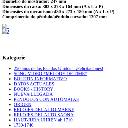
Diâmetro do mostrador: 247 mm
Dimensões da caixa: 303 x 273 x 164 mm (A x L x P)
Dimensões do mecanismo: 480 x 273 x 180 mm (A x L x P)
Comprimento do pêndulo/pêndulo curvado: 1307 mm
Kategorie
250 años de los Estados Unidos – ¡Felicitaciones!
SONG VIDEO *MELODY OF TIME*
BOLETIN INFORMATIVO
DATOS ACTUALES
BOOKS - HISTORY
NUEVA LLEGADA
PÉNDULOS CON AUTÓMATAS
ORIGEN
RELOJES DEL ALTO MARNE
RELOJES DEL ALTO SAONA
HAUT-JURA UHREN ab 1710
1730-1740