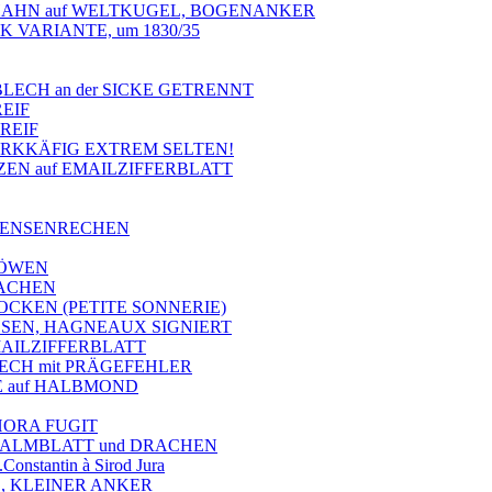
d HAHN auf WELTKUGEL, BOGENANKER
 VARIANTE, um 1830/35
BLECH an der SICKE GETRENNT
REIF
REIF
WERKKÄFIG EXTREM SELTEN!
TZEN auf EMAILZIFFERBLATT
 SENSENRECHEN
LÖWEN
RACHEN
GLOCKEN (PETITE SONNERIE)
ÜSSEN, HAGNEAUX SIGNIERT
MAILZIFFERBLATT
ECH mit PRÄGEFEHLER
KE auf HALBMOND
 HORA FUGIT
, PALMBLATT und DRACHEN
stantin à Sirod Jura
, KLEINER ANKER