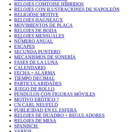
RELOJES COMTOISE HÍBRIDOS
RELOJES CON ILUSTRACIONES DE NAPOLEÓN
RELIGIÖSE MOTIVE
RELOJES HAGNEAUX
MOVIMIENTOS DE PLACA
RELOJES DE BODA
RELOJES MENSUALES
NÚMERO ANUAL
ESCAPES
SECUNDA PUNTERO
MECANISMOS DE SONERÍA
FASES DE LA LUNA
CALENDARIO
FECHA + ALARMA
TIEMPO DECIMAL
PARTICULARIDADES
JUEGO DE ROLLO
PENDULOS CON FIGURAS MÓVILES
MOTIVO ERÓTICO ?
CN CARL NEUFELD
PUBLICIDAD EN EL ESFERA
RELOJES DE DUADRO + REGULADORES
RELOJES DE MESA
SPANISCH:
VARIOS