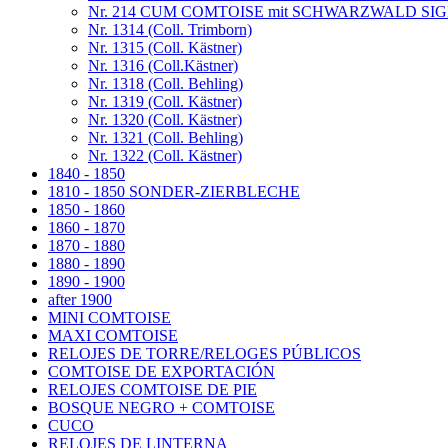
Nr. 214 CUM COMTOISE mit SCHWARZWALD SI
Nr. 1314 (Coll. Trimborn)
Nr. 1315 (Coll. Kästner)
Nr. 1316 (Coll.Kästner)
Nr. 1318 (Coll. Behling)
Nr. 1319 (Coll. Kästner)
Nr. 1320 (Coll. Kästner)
Nr. 1321 (Coll. Behling)
Nr. 1322 (Coll. Kästner)
1840 - 1850
1810 - 1850 SONDER-ZIERBLECHE
1850 - 1860
1860 - 1870
1870 - 1880
1880 - 1890
1890 - 1900
after 1900
MINI COMTOISE
MAXI COMTOISE
RELOJES DE TORRE/RELOGES PÚBLICOS
COMTOISE DE EXPORTACIÓN
RELOJES COMTOISE DE PIE
BOSQUE NEGRO + COMTOISE
CUCO
RELOJES DE LINTERNA