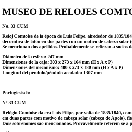
MUSEO DE RELOJES COMTO
No. 33 CUM
Reloj Comtoise de la época de Luis Felipe, alrededor de 1835/18
decorativa de latón en dos partes con un motivo de cabeza solar 
Se mencionan dos apellidos. Probablemente se refieran a socios 
Diámetro de la esfera: 247 mm
Dimensiones de la caja: 303 x 273 x 164 mm (H x A x P)
Dimensiones del mecanismo: 480 x 273 x 180 mm (H x A x P)
Longitud del péndulo/péndulo acodado: 1307 mm
Portugiesisch:
Nº 33 CUM
Relógio Comtoise da era Luís Filipe, por volta de 1835/1840, co
em duas partes com motivo de cabeça solar (cabeça de Apolo), fi
Dois sobrenomes são mencionados. Provavelmente referem-se a 