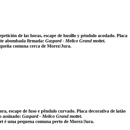
Repetición de las horas, escape de husillo y péndulo acodado. Placa
malte abombada firmada:
Gaspard - Melico Grand mottet
.
pequeña comuna cerca de Morez/Jura.
 hora, escape de fuso e pêndulo curvado. Placa decorativa de latão
do assinado:
Gaspard - Melico Grand mottet
.
tet é uma pequena comuna perto de Morez/Jura.