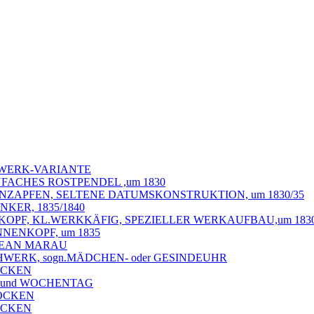
AGWERK-VARIANTE
NFACHES ROSTPENDEL ,um 1830
IENZAPFEN, SELTENE DATUMSKONSTRUKTION, um 1830/35
KER, 1835/1840
OPF, KL.WERKKÄFIG, SPEZIELLER WERKAUFBAU,um 1830
NENKOPF, um 1835
 JEAN MARAU
HWERK, sogn.MÄDCHEN- oder GESINDEUHR
LOCKEN
M und WOCHENTAG
LOCKEN
LOCKEN