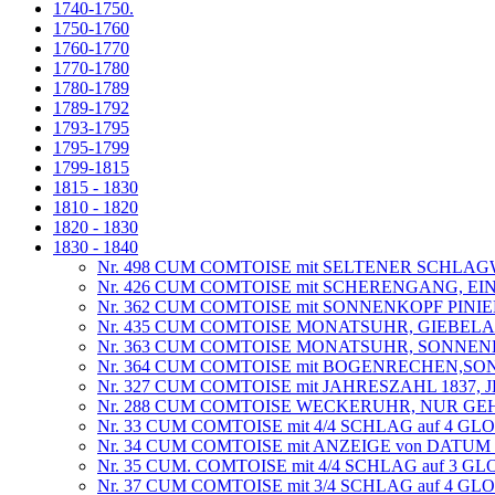
1740-1750.
1750-1760
1760-1770
1770-1780
1780-1789
1789-1792
1793-1795
1795-1799
1799-1815
1815 - 1830
1810 - 1820
1820 - 1830
1830 - 1840
Nr. 498 CUM COMTOISE mit SELTENER SCHL
Nr. 426 CUM COMTOISE mit SCHERENGANG, EI
Nr. 362 CUM COMTOISE mit SONNENKOPF PIN
Nr. 435 CUM COMTOISE MONATSUHR, GIEBELAN
Nr. 363 CUM COMTOISE MONATSUHR, SONNENK
Nr. 364 CUM COMTOISE mit BOGENRECHEN,SON
Nr. 327 CUM COMTOISE mit JAHRESZAHL 1837,
Nr. 288 CUM COMTOISE WECKERUHR, NUR GE
Nr. 33 CUM COMTOISE mit 4/4 SCHLAG auf 4 G
Nr. 34 CUM COMTOISE mit ANZEIGE von DATU
Nr. 35 CUM. COMTOISE mit 4/4 SCHLAG auf 3 G
Nr. 37 CUM COMTOISE mit 3/4 SCHLAG auf 4 G