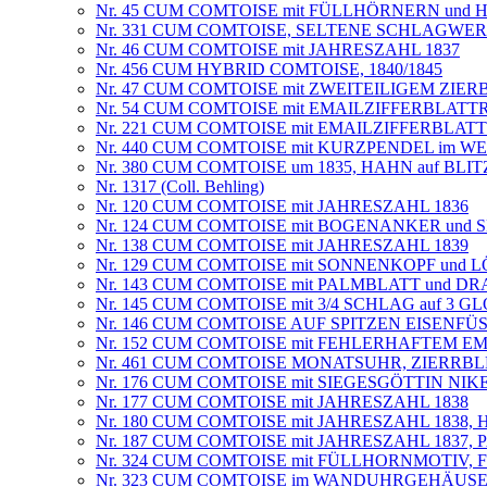
Nr. 45 CUM COMTOISE mit FÜLLHÖRNERN un
Nr. 331 CUM COMTOISE, SELTENE SCHLAGWERK
Nr. 46 CUM COMTOISE mit JAHRESZAHL 1837
Nr. 456 CUM HYBRID COMTOISE, 1840/1845
Nr. 47 CUM COMTOISE mit ZWEITEILIGEM ZIER
Nr. 54 CUM COMTOISE mit EMAILZIFFERBLATT
Nr. 221 CUM COMTOISE mit EMAILZIFFERBLATT
Nr. 440 CUM COMTOISE mit KURZPENDEL im 
Nr. 380 CUM COMTOISE um 1835, HAHN auf BLI
Nr. 1317 (Coll. Behling)
Nr. 120 CUM COMTOISE mit JAHRESZAHL 1836
Nr. 124 CUM COMTOISE mit BOGENANKER und
Nr. 138 CUM COMTOISE mit JAHRESZAHL 1839
Nr. 129 CUM COMTOISE mit SONNENKOPF und 
Nr. 143 CUM COMTOISE mit PALMBLATT und D
Nr. 145 CUM COMTOISE mit 3/4 SCHLAG auf 3 
Nr. 146 CUM COMTOISE AUF SPITZEN EISENF
Nr. 152 CUM COMTOISE mit FEHLERHAFTEM E
Nr. 461 CUM COMTOISE MONATSUHR, ZIERRBL
Nr. 176 CUM COMTOISE mit SIEGESGÖTTIN NI
Nr. 177 CUM COMTOISE mit JAHRESZAHL 1838
Nr. 180 CUM COMTOISE mit JAHRESZAHL 1838,
Nr. 187 CUM COMTOISE mit JAHRESZAHL 1837
Nr. 324 CUM COMTOISE mit FÜLLHORNMOTIV, F.Con
Nr. 323 CUM COMTOISE im WANDUHRGEHÄUSE