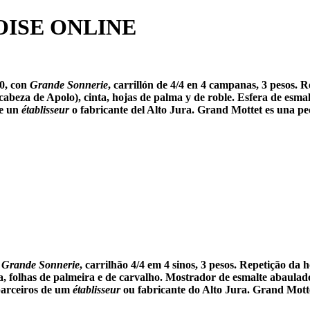
ISE ONLINE
40, con
Grande Sonnerie
, carrillón de 4/4 en 4 campanas, 3 pesos. 
(cabeza de Apolo), cinta, hojas de palma y de roble. Esfera de es
de un
établisseur
o fabricante del Alto Jura. Grand Mottet es una 
m
Grande Sonnerie
, carrilhão 4/4 em 4 sinos, 3 pesos. Repetição da
ta, folhas de palmeira e de carvalho. Mostrador de esmalte abaula
parceiros de um
établisseur
ou fabricante do Alto Jura. Grand Mot