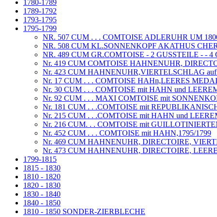
1780-1789
1789-1792
1793-1795
1795-1799
NR. 507 CUM . . . COMTOISE ADLERUHR UM 180
NR. 508 CUM KL.SONNENKOPF AKATHUS CHERU
NR. 489 CUM GR.COMTOISE - 2 GUSSTEILE - - 4
Nr. 419 CUM COMTOISE HAHNENUHR, DIRECTOI
Nr. 423 CUM HAHNENUHR,VIERTELSCHLAG auf 
Nr. 17 CUM . . . COMTOISE HAHn,LEERES M
Nr. 30 CUM . . . COMTOISE mit HAHN und LEE
Nr. 92 CUM . . . MAXI COMTOISE mit SONNEN
Nr. 181 CUM . . .COMTOISE mit REPUBLIKANI
Nr. 215 CUM . . .COMTOISE mit HAHN und LEEREM
Nr. 216 CUM. . . COMTOISE mit GUILLOTINIER
Nr. 452 CUM . . . COMTOISE mit HAHN,1795/1799
Nr. 469 CUM HAHNENUHR, DIRECTOIRE, VIER
Nr. 473 CUM HAHNENUHR, DIRECTOIRE, LEE
1799-1815
1815 - 1830
1810 - 1820
1820 - 1830
1830 - 1840
1840 - 1850
1810 - 1850 SONDER-ZIERBLECHE