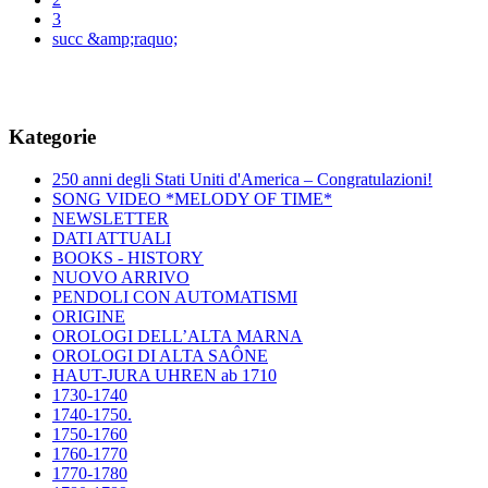
3
succ &amp;raquo;
Kategorie
250 anni degli Stati Uniti d'America – Congratulazioni!
SONG VIDEO *MELODY OF TIME*
NEWSLETTER
DATI ATTUALI
BOOKS - HISTORY
NUOVO ARRIVO
PENDOLI CON AUTOMATISMI
ORIGINE
OROLOGI DELL’ALTA MARNA
OROLOGI DI ALTA SAÔNE
HAUT-JURA UHREN ab 1710
1730-1740
1740-1750.
1750-1760
1760-1770
1770-1780