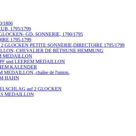
0/1806
B, 1795/1799
 GLOCKEN- GD. SONNERIE, 1790/1795
RE 1795-1799
2 GLOCKEN PETITE SONNERIE,DIRECTOIRE 1795/1799
EDAILLON, CHEVALIER DE BÉTHUNE HEMMUNG
REM MEDAILLON
KOPF und LEEREM MEDAILLON
SCHEM KALENDER
 MEDAILLON, chaîne de l'union.
TEM HAHN
TELSCHLAG auf 2 GLOCKEN
RES MEDAILLON