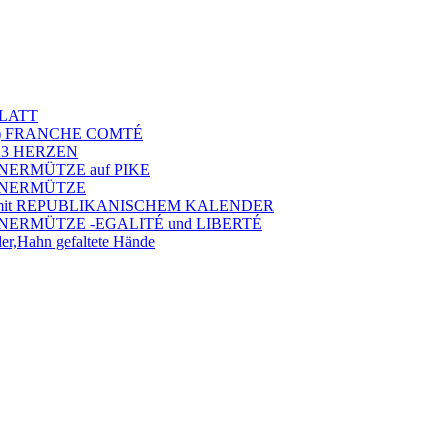
BLATT
E) FRANCHE COMTÉ
d 3 HERZEN
BINERMÜTZE auf PIKE
OBINERMÜTZE
R mit REPUBLIKANISCHEM KALENDER
OBINERMÜTZE -EGALITÉ und LIBERTÉ
er,Hahn gefaltete Hände