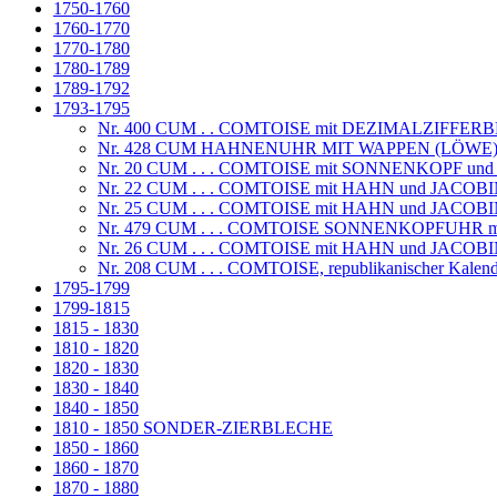
1750-1760
1760-1770
1770-1780
1780-1789
1789-1792
1793-1795
Nr. 400 CUM . . COMTOISE mit DEZIMALZIFFER
Nr. 428 CUM HAHNENUHR MIT WAPPEN (LÖW
Nr. 20 CUM . . . COMTOISE mit SONNENKOPF un
Nr. 22 CUM . . . COMTOISE mit HAHN und JACO
Nr. 25 CUM . . . COMTOISE mit HAHN und JAC
Nr. 479 CUM . . . COMTOISE SONNENKOPFUH
Nr. 26 CUM . . . COMTOISE mit HAHN und JAC
Nr. 208 CUM . . . COMTOISE, republikanischer Kalend
1795-1799
1799-1815
1815 - 1830
1810 - 1820
1820 - 1830
1830 - 1840
1840 - 1850
1810 - 1850 SONDER-ZIERBLECHE
1850 - 1860
1860 - 1870
1870 - 1880