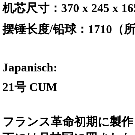
机芯尺寸：
370 x 245 x 
摆锤长度
/
铅球：
1710
（
Japanisch:
21
号
CUM
フランス革命初期に製作