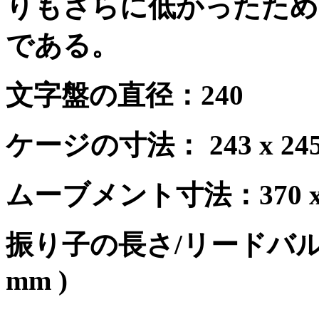
りもさらに低かったため
である。
文字盤の直径：
240
ケージの寸法：
243 x 2
ムーブメント寸法：
370 
振り子の長さ
/
リードバ
mm )