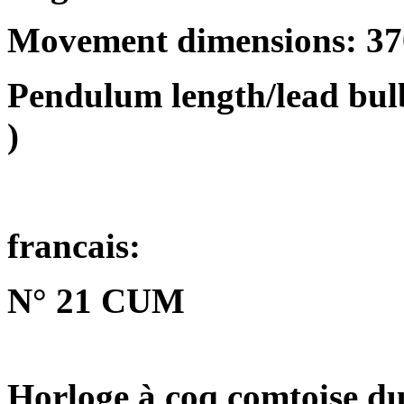
Movement dimensions: 3
Pendulum length/lead bulb
)
francais:
N° 21 CUM
Horloge à coq comtoise du