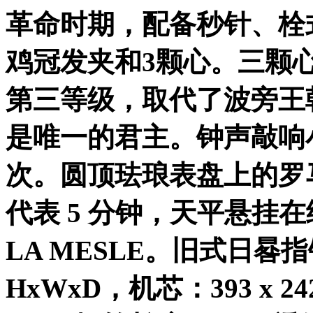
革命时期，配备秒针、栓
鸡冠发夹和
3
颗心。三颗
第三等级，取代了波旁王
是唯一的君主。钟声敲响
次。圆顶珐琅表盘上的罗
代表
5
分钟，天平悬挂在
LA MESLE
。旧式日晷指
HxWxD
，机芯：
393 x 2