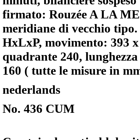
minuti, bilanciere sospeso 
firmato: Rouzée A LA MES
meridiane di vecchio tipo
HxLxP, movimento: 393 x
quadrante 240, lunghezza 
160 ( tutte le misure in mm
nederlands
No. 436 CUM