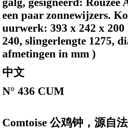
galg, gesigneerd: Rouzée
een paar zonnewijzers. K
uurwerk: 393 x 242 x 200
240, slingerlengte 1275, di
afmetingen in mm )
中文
N° 436 CUM
Comtoise
公鸡钟，源自法