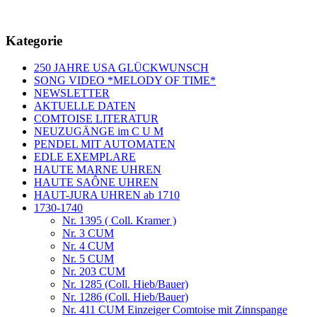
Kategorie
250 JAHRE USA GLÜCKWUNSCH
SONG VIDEO *MELODY OF TIME*
NEWSLETTER
AKTUELLE DATEN
COMTOISE LITERATUR
NEUZUGÄNGE im C U M
PENDEL MIT AUTOMATEN
EDLE EXEMPLARE
HAUTE MARNE UHREN
HAUTE SAÔNE UHREN
HAUT-JURA UHREN ab 1710
1730-1740
Nr. 1395 ( Coll. Kramer )
Nr. 3 CUM
Nr. 4 CUM
Nr. 5 CUM
Nr. 203 CUM
Nr. 1285 (Coll. Hieb/Bauer)
Nr. 1286 (Coll. Hieb/Bauer)
Nr. 411 CUM Einzeiger Comtoise mit Zinnspange