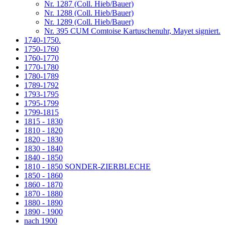
Nr. 1287 (Coll. Hieb/Bauer)
Nr. 1288 (Coll. Hieb/Bauer)
Nr. 1289 (Coll. Hieb/Bauer)
Nr. 395 CUM Comtoise Kartuschenuhr, Mayet signiert.
1740-1750.
1750-1760
1760-1770
1770-1780
1780-1789
1789-1792
1793-1795
1795-1799
1799-1815
1815 - 1830
1810 - 1820
1820 - 1830
1830 - 1840
1840 - 1850
1810 - 1850 SONDER-ZIERBLECHE
1850 - 1860
1860 - 1870
1870 - 1880
1880 - 1890
1890 - 1900
nach 1900