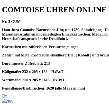
COMTOISE UHREN ONLINE
Nr. 3 CUM
Haut Jura Comtoise Kartuschen-Uhr, um 1730. Spindelgang.
Ha
Messinggussrahmen mit eingelegten Emailkartuschen. Medaillon mi
Herrschaftsanspruch ( siehe Detailfoto ).
Kartuschen mit zahlreichen Verunreinigungen,
Zahlen mit Metalloxidfarben emailliert: Blau( Kobalt ) und bra
Durchmesser Zifferblatt: 213
Käfigmaße: 232 x 205 x 138
HxBxT
Werkmaße: 350 x 205 x 1615
HxBxT
Pendellänge/Bleibirnchen: 1620 (alle Maße in mm)