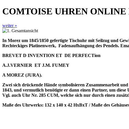
COMTOISE UHREN ONLINE
weiter »
In Morez um 1845/1850 gefertigte Tischuhr mit Seilzug und Gewi
Rechteckiges Platinenwerk,
Fadenaufhängung des Pendels. Emai
BREVET D INVENTION ET
DE PERFECTion
A.J.VERNIER
ET J.M. FUMEY
A MOREZ (JURA).
Zwei sich drückende Hände symbolisieren Zusammenarbeit und Z
1843, und vermutlich benötigte er dann einen Partner, um dies
Vgl. auch Uhr Nr. 285 CUM, welche sich nur durch einen zusätz
Maße des Uhrwerks: 132 x 140 x 42 HxBxT / Maße des Gehäuses: