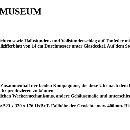
 MUSEUM
chten sowie Halbstunden- und Vollstundenschlag auf Tonfeder mit
lzifferblatt von 14 cm Durchmesser unter Glasdeckel. Auf dem So
usammenhalt der beiden Kompagnons, die diese Uhr nach dem Pate
e Uhr produzieren zu können.
lichen Weckermechanismus, andere Gehäusemaße und unterschiedlic
 523 x 330 x 176 HxBxT. Fallhöhe der Gewichte max. 400mm. Blei