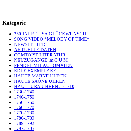
Kategorie
250 JAHRE USA GLÜCKWUNSCH
SONG VIDEO *MELODY OF TIME*
NEWSLETTER
AKTUELLE DATEN
COMTOISE LITERATUR
NEUZUGÄNGE im C U M
PENDEL MIT AUTOMATEN
EDLE EXEMPLARE
HAUTE MARNE UHREN
HAUTE SAÔNE UHREN
HAUT-JURA UHREN ab 1710
1730-1740
1740-1750.
1750-1760
1760-1770
1770-1780
1780-1789
1789-1792
1793-1795