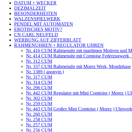
DATUM + WECKER
DEZIMALZEIT
BESONDERHEITEN
WALZENSPIELWERK
PENDEL MIT AUTOMATEN
EROTISCHES MOTIV?
CN CARL NEUFELD
WERBUNG AUF ZIFFERBLATT
RAHMENUHREN + REGULATOR UHREN
Nr. 416 CUM Rahmenuhr mit maritimen Motiven und M
Nr. 414 CUM Rahmenuhr mit Comtoise Federzugwerk, L
Nr. 312 CUM
Nr. 337 CUM Rahmenuhr mit Morez Werk, Mondphase
Nr. 1389 ( anonym )
Nr. 317 CUM
Nr. 314 CUM
Nr. 296 CUM
Nr. 442 CUM Regulator mit Mini Comtoise ( Morez ) Uh
Nr. 302 CUM
Nr. 259 CUM
Nr. 443 CUM Großes Mini Comtoise ( Morez ) Uhrwerk 
Nr. 260 CUM
Nr. 258 CUM
Nr. 257 CUM
Nr. 256 CUM