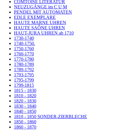
COMTOISE LITERATUR
NEUZUGÄNGE im C U M
PENDEL MIT AUTOMATEN
EDLE EXEMPLARE
HAUTE MARNE UHREN
HAUTE SAÔNE UHREN
HAUT-JURA UHREN ab 1710
1730-1740
1740-1750.
1750-1760
1760-1770
1770-1780
1780-1789
1789-1792
1793-1795
1795-1799
1799-1815
1815 - 1830
1810 - 1820
1820 - 1830
1830 - 1840
1840 - 1850
1810 - 1850 SONDER-ZIERBLECHE
1850 - 1860
1860 - 1870