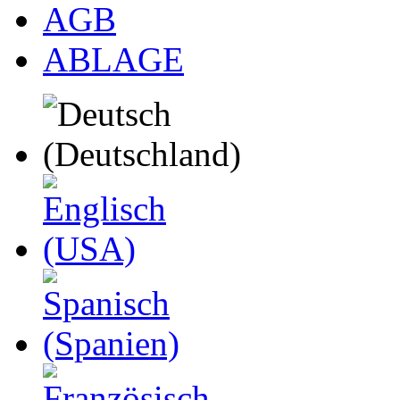
AGB
ABLAGE