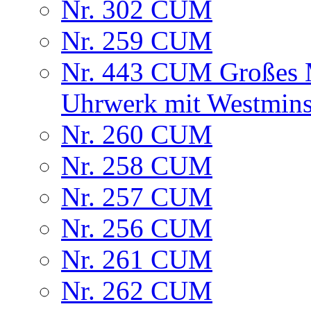
Nr. 302 CUM
Nr. 259 CUM
Nr. 443 CUM Großes M
Uhrwerk mit Westmins
Nr. 260 CUM
Nr. 258 CUM
Nr. 257 CUM
Nr. 256 CUM
Nr. 261 CUM
Nr. 262 CUM