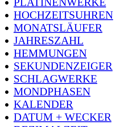
PLATINENWERKE
HOCHZEITSUHREN
MONATSLÄUFER
JAHRESZAHL
HEMMUNGEN
SEKUNDENZEIGER
SCHLAGWERKE
MONDPHASEN
KALENDER
DATUM + WECKER