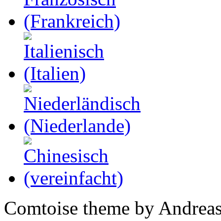
Comtoise theme by Andreas