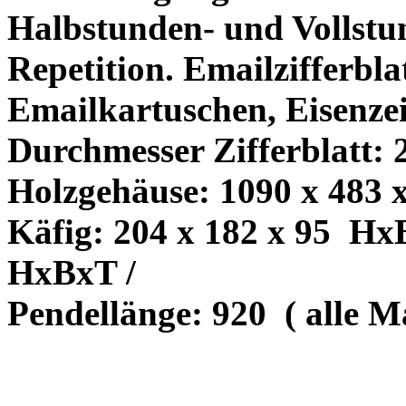
Halbstunden- und Vollstu
Repetition. Emailzifferbla
Emailkartuschen, Eisenzei
Durchmesser Zifferblatt: 
Holzgehäuse: 1090 x 483
Käfig: 204 x 182 x 95
HxB
HxBxT /
Pendellänge: 920
( alle 