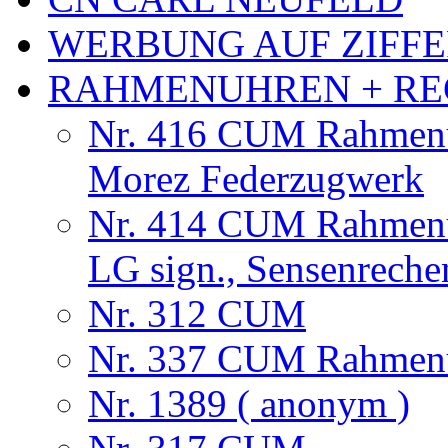
WERBUNG AUF ZIFF
RAHMENUHREN + RE
Nr. 416 CUM Rahmenu
Morez Federzugwerk
Nr. 414 CUM Rahmenu
LG sign., Sensenrech
Nr. 312 CUM
Nr. 337 CUM Rahmenu
Nr. 1389 ( anonym )