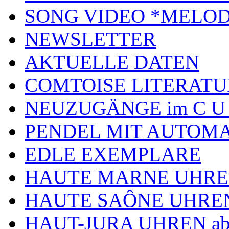
SONG VIDEO *MELOD
NEWSLETTER
AKTUELLE DATEN
COMTOISE LITERATU
NEUZUGÄNGE im C U
PENDEL MIT AUTOM
EDLE EXEMPLARE
HAUTE MARNE UHR
HAUTE SAÔNE UHRE
HAUT-JURA UHREN ab