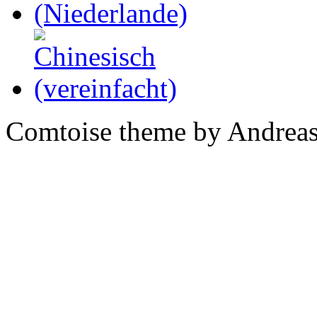
Comtoise theme by Andreas