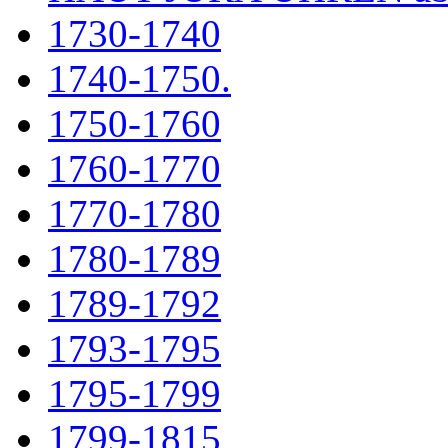
1730-1740
1740-1750.
1750-1760
1760-1770
1770-1780
1780-1789
1789-1792
1793-1795
1795-1799
1799-1815