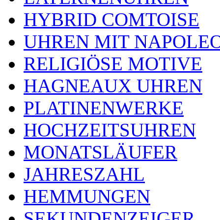
HYBRID COMTOISE
UHREN MIT NAPOLE
RELIGIÖSE MOTIVE
HAGNEAUX UHREN
PLATINENWERKE
HOCHZEITSUHREN
MONATSLÄUFER
JAHRESZAHL
HEMMUNGEN
SEKUNDENZEIGER