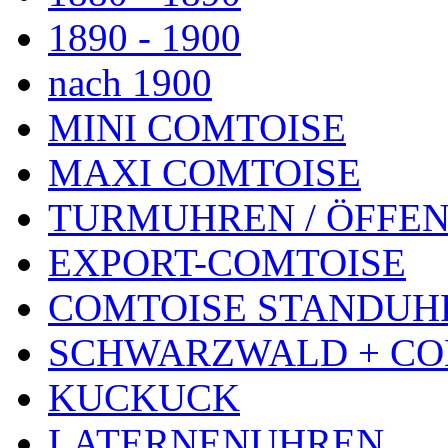
1890 - 1900
nach 1900
MINI COMTOISE
MAXI COMTOISE
TURMUHREN / ÖFFEN
EXPORT-COMTOISE
COMTOISE STANDUH
SCHWARZWALD + CO
KUCKUCK
LATERNENUHREN