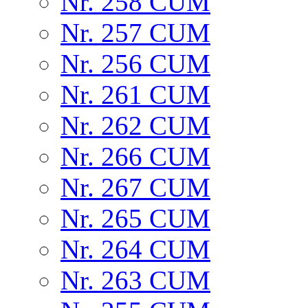
Nr. 258 CUM
Nr. 257 CUM
Nr. 256 CUM
Nr. 261 CUM
Nr. 262 CUM
Nr. 266 CUM
Nr. 267 CUM
Nr. 265 CUM
Nr. 264 CUM
Nr. 263 CUM