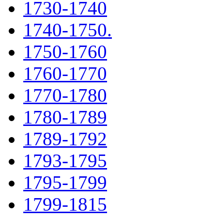
1730-1740
1740-1750.
1750-1760
1760-1770
1770-1780
1780-1789
1789-1792
1793-1795
1795-1799
1799-1815