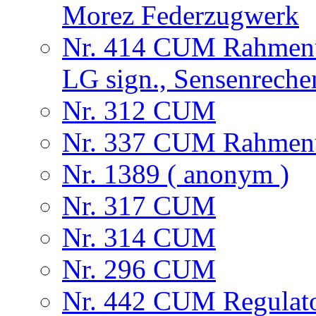
Morez Federzugwerk
Nr. 414 CUM Rahmenu
LG sign., Sensenrech
Nr. 312 CUM
Nr. 337 CUM Rahmenu
Nr. 1389 ( anonym )
Nr. 317 CUM
Nr. 314 CUM
Nr. 296 CUM
Nr. 442 CUM Regulato