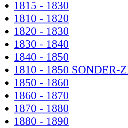
1815 - 1830
1810 - 1820
1820 - 1830
1830 - 1840
1840 - 1850
1810 - 1850 SONDER
1850 - 1860
1860 - 1870
1870 - 1880
1880 - 1890