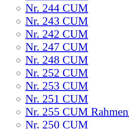
Nr. 244 CUM
Nr. 243 CUM
Nr. 242 CUM
Nr. 247 CUM
Nr. 248 CUM
Nr. 252 CUM
Nr. 253 CUM
Nr. 251 CUM
Nr. 255 CUM Rahmenu
Nr. 250 CUM