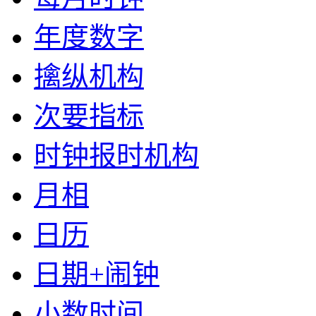
年度数字
擒纵机构
次要指标
时钟报时机构
月相
日历
日期+闹钟
小数时间