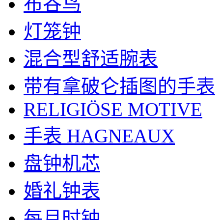
布谷鸟
灯笼钟
混合型舒适腕表
带有拿破仑插图的手表
RELIGIÖSE MOTIVE
手表 HAGNEAUX
盘钟机芯
婚礼钟表
每月时钟