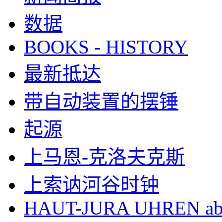
数据
BOOKS - HISTORY
最新抵达
带自动装置的摆锤
起源
上马恩-克洛夫克斯
上索讷河谷时钟
HAUT-JURA UHREN ab