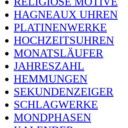
RELIGIÖSE MOTIVE
HAGNEAUX UHREN
PLATINENWERKE
HOCHZEITSUHREN
MONATSLÄUFER
JAHRESZAHL
HEMMUNGEN
SEKUNDENZEIGER
SCHLAGWERKE
MONDPHASEN