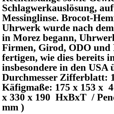
Schlagwerkauslösung, auf
Messinglinse. Brocot-Hem
Uhrwerk wurde nach dem 1
in Morez begann, Uhrwerk
Firmen, Girod, ODO und
fertigen, wie dies bereits
insbesondere in den USA ü
Durchmesser Zifferblatt: 
Käfigmaße: 175 x 153 x
4
x 330 x 190
HxBxT
/ Pen
mm )