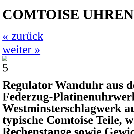
COMTOISE UHREN
« zurück
weiter »
Regulator Wanduhr aus de
Federzug-Platinenuhrwerk
Westminsterschlagwerk au
typische Comtoise Teile, 
Rechenstange sowie Gewic