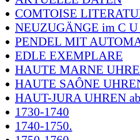
COMTOISE LITERATU
NEUZUGÄNGE im C U
PENDEL MIT AUTOM
EDLE EXEMPLARE
HAUTE MARNE UHR
HAUTE SAÔNE UHRE
HAUT-JURA UHREN ab
1730-1740
1740-1750.
1750-1760