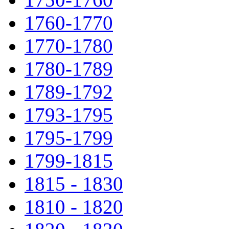
1760-1770
1770-1780
1780-1789
1789-1792
1793-1795
1795-1799
1799-1815
1815 - 1830
1810 - 1820