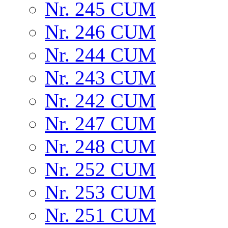
Nr. 245 CUM
Nr. 246 CUM
Nr. 244 CUM
Nr. 243 CUM
Nr. 242 CUM
Nr. 247 CUM
Nr. 248 CUM
Nr. 252 CUM
Nr. 253 CUM
Nr. 251 CUM