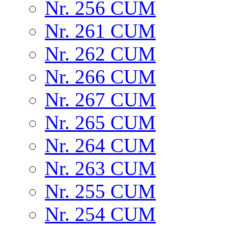
Nr. 256 CUM
Nr. 261 CUM
Nr. 262 CUM
Nr. 266 CUM
Nr. 267 CUM
Nr. 265 CUM
Nr. 264 CUM
Nr. 263 CUM
Nr. 255 CUM
Nr. 254 CUM