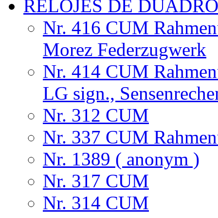
RELOJES DE DUADRO
Nr. 416 CUM Rahmenu
Morez Federzugwerk
Nr. 414 CUM Rahmenu
LG sign., Sensenrech
Nr. 312 CUM
Nr. 337 CUM Rahmenu
Nr. 1389 ( anonym )
Nr. 317 CUM
Nr. 314 CUM