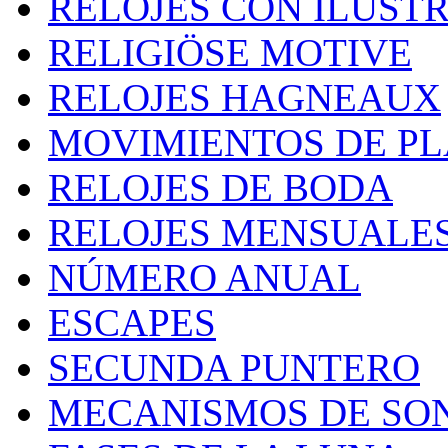
RELOJES CON ILUST
RELIGIÖSE MOTIVE
RELOJES HAGNEAUX
MOVIMIENTOS DE P
RELOJES DE BODA
RELOJES MENSUALE
NÚMERO ANUAL
ESCAPES
SECUNDA PUNTERO
MECANISMOS DE SO