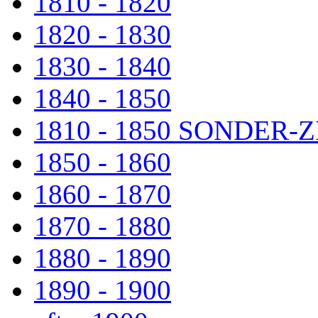
1810 - 1820
1820 - 1830
1830 - 1840
1840 - 1850
1810 - 1850 SONDER
1850 - 1860
1860 - 1870
1870 - 1880
1880 - 1890
1890 - 1900