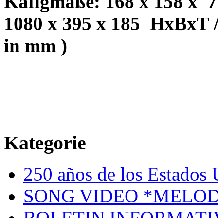
Käfigmaße: 168 x 158 x
7
1080 x 395 x 185
HxBxT /
in mm )
Kategorie
250 años de los Estados U
SONG VIDEO *MELOD
BOLETIN INFORMATI