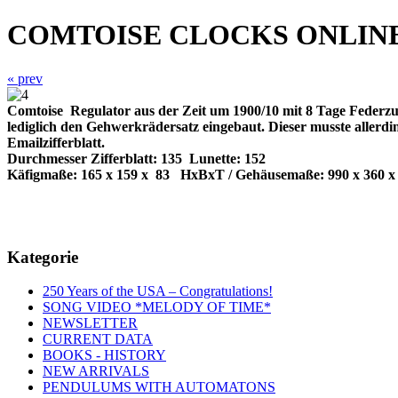
COMTOISE CLOCKS ONLIN
« prev
Comtoise
Regulator aus der Zeit um 1900/10 mit 8 Tage Feder
lediglich den Gehwerkrädersatz eingebaut. Dieser musste allerdi
Emailzifferblatt.
Durchmesser Zifferblatt: 135
Lunette: 152
Käfigmaße: 165 x 159 x
83
HxBxT / Gehäusemaße: 990 x 360 x
Kategorie
250 Years of the USA – Congratulations!
SONG VIDEO *MELODY OF TIME*
NEWSLETTER
CURRENT DATA
BOOKS - HISTORY
NEW ARRIVALS
PENDULUMS WITH AUTOMATONS