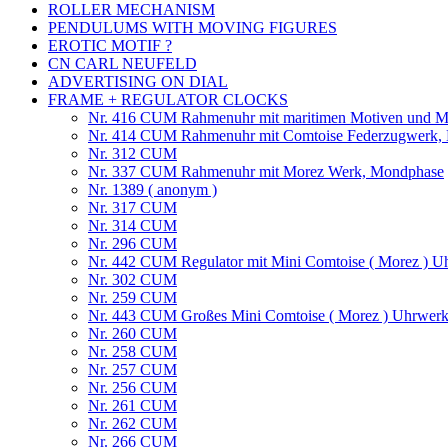
ROLLER MECHANISM
PENDULUMS WITH MOVING FIGURES
EROTIC MOTIF ?
CN CARL NEUFELD
ADVERTISING ON DIAL
FRAME + REGULATOR CLOCKS
Nr. 416 CUM Rahmenuhr mit maritimen Motiven und M
Nr. 414 CUM Rahmenuhr mit Comtoise Federzugwerk, L
Nr. 312 CUM
Nr. 337 CUM Rahmenuhr mit Morez Werk, Mondphase
Nr. 1389 ( anonym )
Nr. 317 CUM
Nr. 314 CUM
Nr. 296 CUM
Nr. 442 CUM Regulator mit Mini Comtoise ( Morez ) Uh
Nr. 302 CUM
Nr. 259 CUM
Nr. 443 CUM Großes Mini Comtoise ( Morez ) Uhrwerk 
Nr. 260 CUM
Nr. 258 CUM
Nr. 257 CUM
Nr. 256 CUM
Nr. 261 CUM
Nr. 262 CUM
Nr. 266 CUM