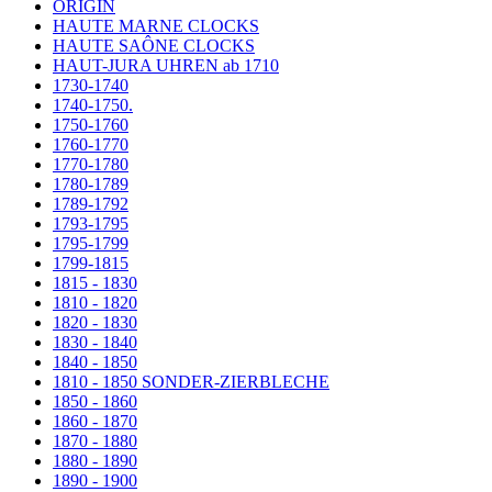
ORIGIN
HAUTE MARNE CLOCKS
HAUTE SAÔNE CLOCKS
HAUT-JURA UHREN ab 1710
1730-1740
1740-1750.
1750-1760
1760-1770
1770-1780
1780-1789
1789-1792
1793-1795
1795-1799
1799-1815
1815 - 1830
1810 - 1820
1820 - 1830
1830 - 1840
1840 - 1850
1810 - 1850 SONDER-ZIERBLECHE
1850 - 1860
1860 - 1870
1870 - 1880
1880 - 1890
1890 - 1900