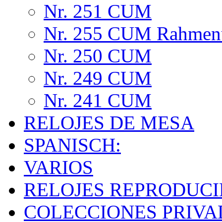
Nr. 251 CUM
Nr. 255 CUM Rahmenu
Nr. 250 CUM
Nr. 249 CUM
Nr. 241 CUM
RELOJES DE MESA
SPANISCH:
VARIOS
RELOJES REPRODUC
COLECCIONES PRIVA