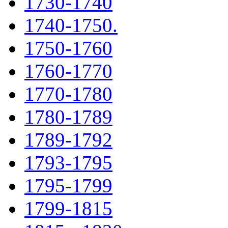
1730-1740
1740-1750.
1750-1760
1760-1770
1770-1780
1780-1789
1789-1792
1793-1795
1795-1799
1799-1815