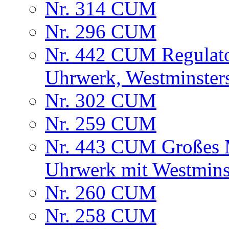
Nr. 314 CUM
Nr. 296 CUM
Nr. 442 CUM Regulato
Uhrwerk, Westminster
Nr. 302 CUM
Nr. 259 CUM
Nr. 443 CUM Großes M
Uhrwerk mit Westmins
Nr. 260 CUM
Nr. 258 CUM