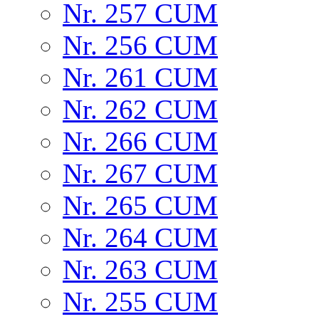
Nr. 257 CUM
Nr. 256 CUM
Nr. 261 CUM
Nr. 262 CUM
Nr. 266 CUM
Nr. 267 CUM
Nr. 265 CUM
Nr. 264 CUM
Nr. 263 CUM
Nr. 255 CUM