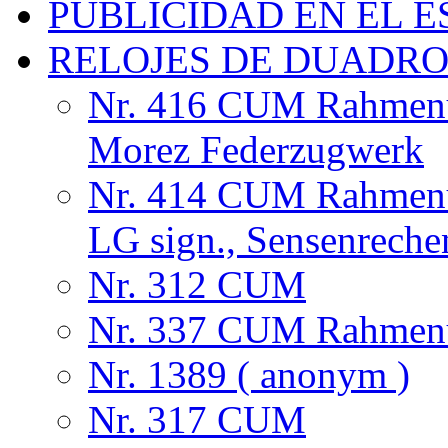
PUBLICIDAD EN EL E
RELOJES DE DUADRO
Nr. 416 CUM Rahmenu
Morez Federzugwerk
Nr. 414 CUM Rahmenu
LG sign., Sensenrech
Nr. 312 CUM
Nr. 337 CUM Rahmenu
Nr. 1389 ( anonym )
Nr. 317 CUM