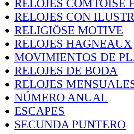
RELOJES COMTOISE 
RELOJES CON ILUST
RELIGIÖSE MOTIVE
RELOJES HAGNEAUX
MOVIMIENTOS DE P
RELOJES DE BODA
RELOJES MENSUALE
NÚMERO ANUAL
ESCAPES
SECUNDA PUNTERO