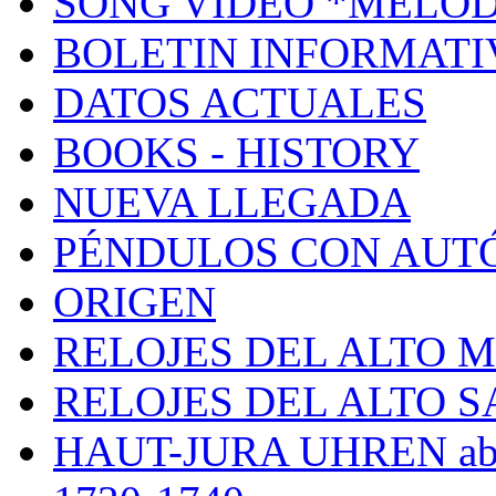
SONG VIDEO *MELOD
BOLETIN INFORMATI
DATOS ACTUALES
BOOKS - HISTORY
NUEVA LLEGADA
PÉNDULOS CON AUT
ORIGEN
RELOJES DEL ALTO 
RELOJES DEL ALTO 
HAUT-JURA UHREN ab