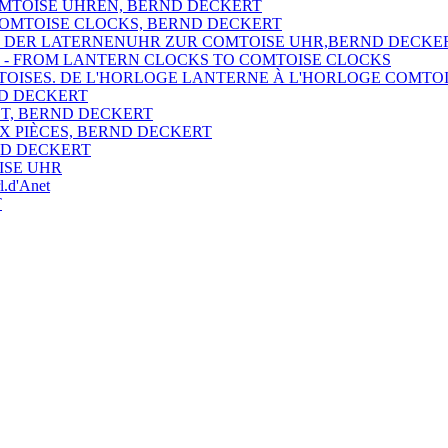
OMTOISE UHREN, BERND DECKERT
 COMTOISE CLOCKS, BERND DECKERT
ON DER LATERNENUHR ZUR COMTOISE UHR,BERND DECKE
S - FROM LANTERN CLOCKS TO COMTOISE CLOCKS
MTOISES. DE L'HORLOGE LANTERNE À L'HORLOGE COMTO
ND DECKERT
ET, BERND DECKERT
X PIÈCES, BERND DECKERT
ND DECKERT
ISE UHR
.d'Anet
T