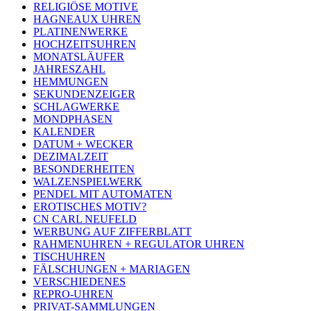
RELIGIÖSE MOTIVE
HAGNEAUX UHREN
PLATINENWERKE
HOCHZEITSUHREN
MONATSLÄUFER
JAHRESZAHL
HEMMUNGEN
SEKUNDENZEIGER
SCHLAGWERKE
MONDPHASEN
KALENDER
DATUM + WECKER
DEZIMALZEIT
BESONDERHEITEN
WALZENSPIELWERK
PENDEL MIT AUTOMATEN
EROTISCHES MOTIV?
CN CARL NEUFELD
WERBUNG AUF ZIFFERBLATT
RAHMENUHREN + REGULATOR UHREN
TISCHUHREN
FÄLSCHUNGEN + MARIAGEN
VERSCHIEDENES
REPRO-UHREN
PRIVAT-SAMMLUNGEN