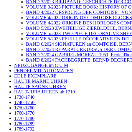
BAND 3/2023 BILDBAND: GESCHICHTE DER C
VOLUME 3/2023 PICTURE BOOK: HISTORY OF
BAND 4/2022 URSPRUNG DER COMTOISE - V
VOLUME 4/2022 ORIGIN OF COMTOISE CLOCK
VOLUME 4/2022 ORIGINE DES HORLOGES CO
BAND 5/2023 ZWEITEILIGE ZIERBLECHE, BER
VOLUME 5/2023 TWO-PIECE DECORATIVE SHE
VOLUME 5/2023 FEUILLE DÉCORATIVE EN DEU
BAND 6/2024 SIGNATUREN an COMTOISE, BER
BAND 7/2024 REPARATURKURSUS DER COMTO
BAND 7/2024 GABRIEL MOREAU 1951, École d'horl
BAND 8/2024 FACHBEGRIFFE, BERND DECKER
NEUZUGÄNGE im C U M
PENDEL MIT AUTOMATEN
EDLE EXEMPLARE
HAUTE MARNE UHREN
HAUTE SAÔNE UHREN
HAUT-JURA UHREN ab 1710
1730-1740
1740-1750.
1750-1760
1760-1770
1770-1780
1780-1789
1789-1792