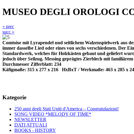
MUSEO DEGLI OROLOGI C
« prec
succ »
Comtoise mit Lyrapendel und seitlichem Walzenspielwerk aus der 
immer dasselbe Lied oder eines von sechs verschiedenen. Der Ein
Standardwerk, welches für Holzkästen gebaut und geliefert wur
jedoch über Seilzug. Messing geprägtes Zierblech mit familiärem
Durchmesser Zifferblatt: 234
Käfigmaße: 315 x 277 x 216
HxBxT / Werkmaße: 463 x 285 x 2
Kategorie
250 anni degli Stati Uniti d'America – Congratulazioni!
SONG VIDEO *MELODY OF TIME*
NEWSLETTER
DATI ATTUALI
BOOKS - HISTORY