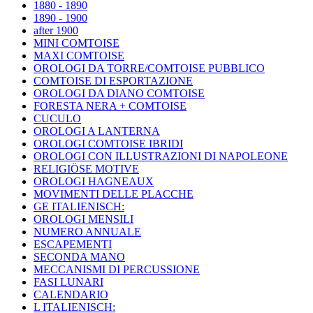
1880 - 1890
1890 - 1900
after 1900
MINI COMTOISE
MAXI COMTOISE
OROLOGI DA TORRE/COMTOISE PUBBLICO
COMTOISE DI ESPORTAZIONE
OROLOGI DA DIANO COMTOISE
FORESTA NERA + COMTOISE
CUCULO
OROLOGI A LANTERNA
OROLOGI COMTOISE IBRIDI
OROLOGI CON ILLUSTRAZIONI DI NAPOLEONE
RELIGIÖSE MOTIVE
OROLOGI HAGNEAUX
MOVIMENTI DELLE PLACCHE
GE ITALIENISCH:
OROLOGI MENSILI
NUMERO ANNUALE
ESCAPEMENTI
SECONDA MANO
MECCANISMI DI PERCUSSIONE
FASI LUNARI
CALENDARIO
L ITALIENISCH: