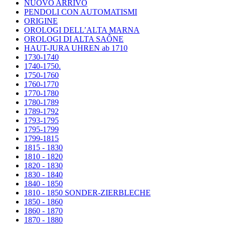
NUOVO ARRIVO
PENDOLI CON AUTOMATISMI
ORIGINE
OROLOGI DELL’ALTA MARNA
OROLOGI DI ALTA SAÔNE
HAUT-JURA UHREN ab 1710
1730-1740
1740-1750.
1750-1760
1760-1770
1770-1780
1780-1789
1789-1792
1793-1795
1795-1799
1799-1815
1815 - 1830
1810 - 1820
1820 - 1830
1830 - 1840
1840 - 1850
1810 - 1850 SONDER-ZIERBLECHE
1850 - 1860
1860 - 1870
1870 - 1880