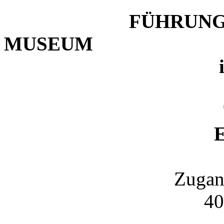
FÜHRUNG
MUSEUM
im ADVEN
Termin: 13
EINLASS AB
Zugang über Hof 
40547 Düsseld