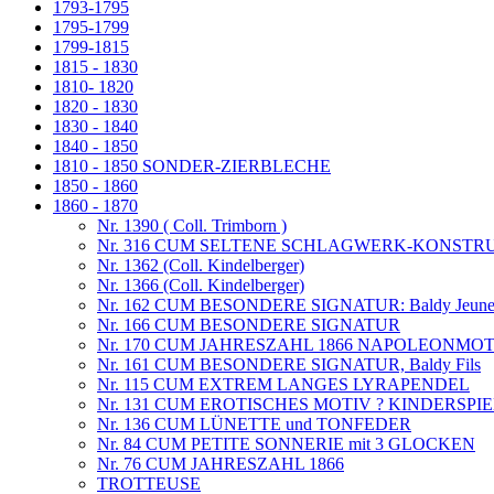
1793-1795
1795-1799
1799-1815
1815 - 1830
1810- 1820
1820 - 1830
1830 - 1840
1840 - 1850
1810 - 1850 SONDER-ZIERBLECHE
1850 - 1860
1860 - 1870
Nr. 1390 ( Coll. Trimborn )
Nr. 316 CUM SELTENE SCHLAGWERK-KONSTR
Nr. 1362 (Coll. Kindelberger)
Nr. 1366 (Coll. Kindelberger)
Nr. 162 CUM BESONDERE SIGNATUR: Baldy Jeun
Nr. 166 CUM BESONDERE SIGNATUR
Nr. 170 CUM JAHRESZAHL 1866 NAPOLEONMOT
Nr. 161 CUM BESONDERE SIGNATUR, Baldy Fils
Nr. 115 CUM EXTREM LANGES LYRAPENDEL
Nr. 131 CUM EROTISCHES MOTIV ? KINDERSPIE
Nr. 136 CUM LÜNETTE und TONFEDER
Nr. 84 CUM PETITE SONNERIE mit 3 GLOCKEN
Nr. 76 CUM JAHRESZAHL 1866
TROTTEUSE