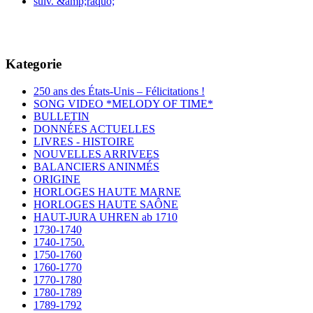
suiv. &amp;raquo;
Kategorie
250 ans des États-Unis – Félicitations !
SONG VIDEO *MELODY OF TIME*
BULLETIN
DONNÉES ACTUELLES
LIVRES - HISTOIRE
NOUVELLES ARRIVEES
BALANCIERS ANINMÉS
ORIGINE
HORLOGES HAUTE MARNE
HORLOGES HAUTE SAÔNE
HAUT-JURA UHREN ab 1710
1730-1740
1740-1750.
1750-1760
1760-1770
1770-1780
1780-1789
1789-1792