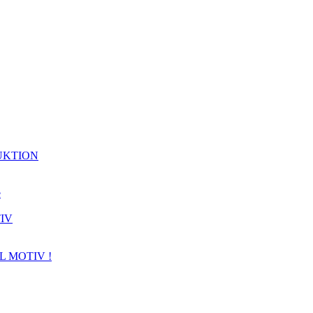
UKTION
e
IV
L MOTIV !