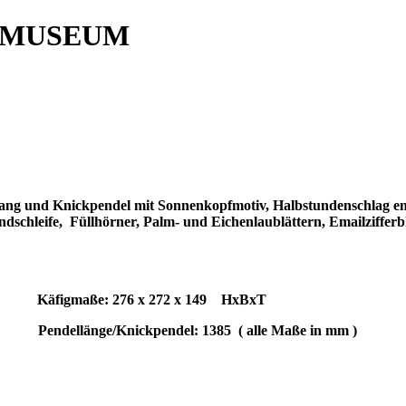
 MUSEUM
lgang und Knickpendel mit Sonnenkopfmotiv, Halbstundenschlag en 
dschleife,
Füllhörner, Palm- und Eichenlaublättern, Emailzifferb
Käfigmaße: 276 x 272 x 149
HxBxT
Pendellänge/Knickpendel: 1385
( alle Maße in mm )