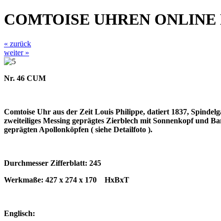
COMTOISE UHREN ONLINE
« zurück
weiter »
Nr. 46 CUM
Comtoise Uhr aus der Zeit Louis Philippe, datiert 1837, Spinde
zweiteiliges Messing geprägtes Zierblech mit Sonnenkopf und Ban
geprägten Apollonköpfen ( siehe Detailfoto ).
Durchmesser Zifferblatt: 245
Werkmaße: 427 x 274 x 170
HxBxT
Englisch: