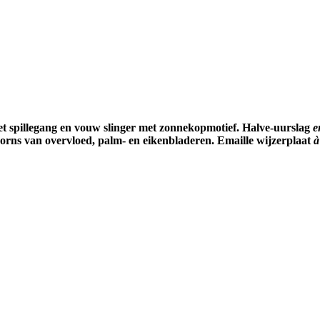
met spillegang en vouw slinger met zonnekopmotief. Halve-uurslag
e
oorns van overvloed, palm- en eikenbladeren. Emaille wijzerplaat
à