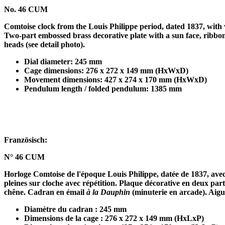
No. 46 CUM
Comtoise clock from the Louis Philippe period, dated 1837, with v
Two-part embossed brass decorative plate with a sun face, ribbo
heads (see detail photo).
Dial diameter: 245 mm
Cage dimensions: 276 x 272 x 149 mm (HxWxD)
Movement dimensions: 427 x 274 x 170 mm (HxWxD)
Pendulum length / folded pendulum: 1385 mm
Französisch:
N° 46 CUM
Horloge Comtoise de l'époque Louis Philippe, datée de 1837, avec 
pleines sur cloche avec répétition. Plaque décorative en deux par
chêne. Cadran en émail
à la Dauphin
(minuterie en arcade). Aigui
Diamètre du cadran : 245 mm
Dimensions de la cage : 276 x 272 x 149 mm (HxLxP)