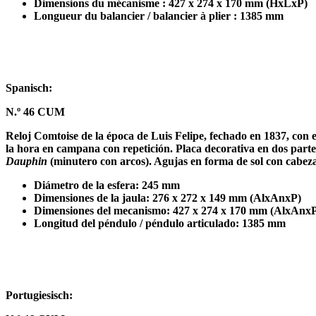
Dimensions du mécanisme : 427 x 274 x 170 mm (HxLxP)
Longueur du balancier / balancier à plier : 1385 mm
Spanisch:
N.º 46 CUM
Reloj Comtoise de la época de Luis Felipe, fechado en 1837, con
la hora en campana con repetición. Placa decorativa en dos partes
Dauphin
(minutero con arcos). Agujas en forma de sol con cabezas
Diámetro de la esfera: 245 mm
Dimensiones de la jaula: 276 x 272 x 149 mm (AlxAnxP)
Dimensiones del mecanismo: 427 x 274 x 170 mm (AlxAnx
Longitud del péndulo / péndulo articulado: 1385 mm
Portugiesisch: