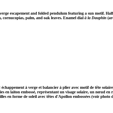
erge escapement and folded pendulum featuring a sun motif. Half-ho
n, cornucopias, palm, and oak leaves. Enamel dial
à la Dauphin
(ar
échappement à verge et balancier à plier avec motif de tête solair
ties en laiton embossé, représentant un visage solaire, un nœud en 
lles en forme de soleil avec têtes d'Apollon embossées (voir photo de