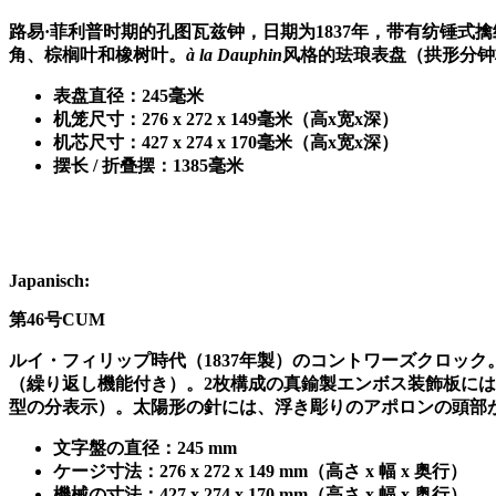
路易
·
菲利普时期的孔图瓦兹钟，日期为
1837
年，带有纺锤式擒
角、棕榈叶和橡树叶。
à la Dauphin
风格的珐琅表盘（拱形分钟
表盘直径：
245
毫米
机笼尺寸：
276 x 272 x 149
毫米（高
x
宽
x
深）
机芯尺寸：
427 x 274 x 170
毫米（高
x
宽
x
深）
摆长
/
折叠摆：
1385
毫米
Japanisch:
第
46
号
CUM
ルイ
・フィリップ時代（
1837
年製）のコントワーズクロック
（繰り返し機能付き）。
2
枚構成の真鍮製エンボス装飾板には
型の分表示）。太陽形の針には、浮き彫りのアポロンの頭部
文字盤の直径：
245 mm
ケージ寸法：
276 x 272 x 149 mm
（高さ
x
幅
x
奥行）
機械の寸法：
427 x 274 x 170 mm
（高さ
x
幅
x
奥行）