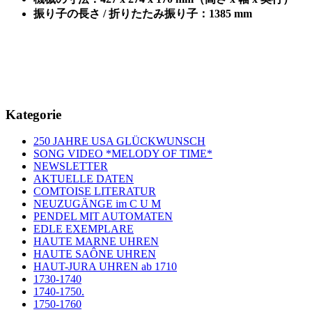
振り子の長さ
/
折りたたみ振り子：
1385 mm
Kategorie
250 JAHRE USA GLÜCKWUNSCH
SONG VIDEO *MELODY OF TIME*
NEWSLETTER
AKTUELLE DATEN
COMTOISE LITERATUR
NEUZUGÄNGE im C U M
PENDEL MIT AUTOMATEN
EDLE EXEMPLARE
HAUTE MARNE UHREN
HAUTE SAÔNE UHREN
HAUT-JURA UHREN ab 1710
1730-1740
1740-1750.
1750-1760