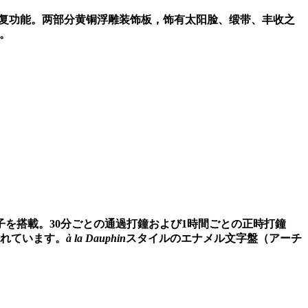
复功能。两部分黄铜浮雕装饰板，饰有太阳脸、缎带、丰收之
。
子を搭載。
30
分ごとの通過打鐘および
1
時間ごとの正時打鐘
れています。
à la Dauphin
スタイルのエナメル文字盤（アーチ