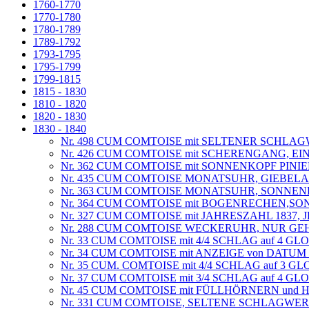
1760-1770
1770-1780
1780-1789
1789-1792
1793-1795
1795-1799
1799-1815
1815 - 1830
1810 - 1820
1820 - 1830
1830 - 1840
Nr. 498 CUM COMTOISE mit SELTENER SCHL
Nr. 426 CUM COMTOISE mit SCHERENGANG, EI
Nr. 362 CUM COMTOISE mit SONNENKOPF PIN
Nr. 435 CUM COMTOISE MONATSUHR, GIEBELAN
Nr. 363 CUM COMTOISE MONATSUHR, SONNENK
Nr. 364 CUM COMTOISE mit BOGENRECHEN,SON
Nr. 327 CUM COMTOISE mit JAHRESZAHL 1837,
Nr. 288 CUM COMTOISE WECKERUHR, NUR GE
Nr. 33 CUM COMTOISE mit 4/4 SCHLAG auf 4 G
Nr. 34 CUM COMTOISE mit ANZEIGE von DATU
Nr. 35 CUM. COMTOISE mit 4/4 SCHLAG auf 3 G
Nr. 37 CUM COMTOISE mit 3/4 SCHLAG auf 4 G
Nr. 45 CUM COMTOISE mit FÜLLHÖRNERN un
Nr. 331 CUM COMTOISE, SELTENE SCHLAGWERK