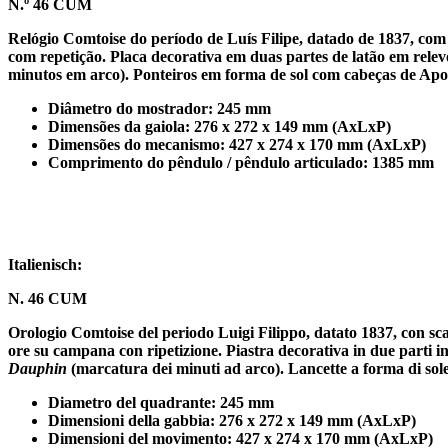
N.º 46 CUM
Relógio Comtoise do período de Luís Filipe, datado de 1837, com
com repetição. Placa decorativa em duas partes de latão em relevo
minutos em arco). Ponteiros em forma de sol com cabeças de Apol
Diâmetro do mostrador: 245 mm
Dimensões da gaiola: 276 x 272 x 149 mm (AxLxP)
Dimensões do mecanismo: 427 x 274 x 170 mm (AxLxP)
Comprimento do pêndulo / pêndulo articulado: 1385 mm
Italienisch:
N. 46 CUM
Orologio Comtoise del periodo Luigi Filippo, datato 1837, con sca
ore su campana con ripetizione. Piastra decorativa in due parti in
Dauphin
(marcatura dei minuti ad arco). Lancette a forma di sole c
Diametro del quadrante: 245 mm
Dimensioni della gabbia: 276 x 272 x 149 mm (AxLxP)
Dimensioni del movimento: 427 x 274 x 170 mm (AxLxP)