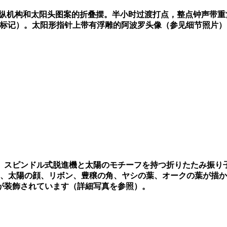
纵机构和太阳头图案的折叠摆。半小时过渡打点，整点钟声带重
标记）。太阳形指针上带有浮雕的阿波罗头像（参见细节照片）
。スピンドル式脱進機と太陽のモチーフを持つ折りたたみ振り
、太陽の顔、リボン、豊穣の角、ヤシの葉、オークの葉が描か
が装飾されています（詳細写真を参照）。