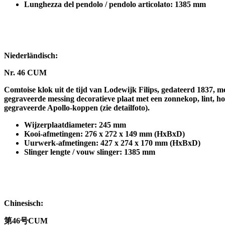
Lunghezza del pendolo / pendolo articolato: 1385 mm
Niederländisch:
Nr. 46 CUM
Comtoise klok uit de tijd van Lodewijk Filips, gedateerd 1837, 
gegraveerde messing decoratieve plaat met een zonnekop, lint, h
gegraveerde Apollo-koppen (zie detailfoto).
Wijzerplaatdiameter: 245 mm
Kooi-afmetingen: 276 x 272 x 149 mm (HxBxD)
Uurwerk-afmetingen: 427 x 274 x 170 mm (HxBxD)
Slinger lengte / vouw slinger: 1385 mm
Chinesisch:
第
46
号
CUM