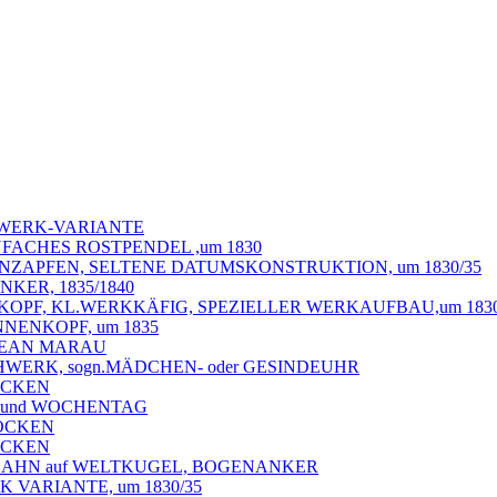
AGWERK-VARIANTE
NFACHES ROSTPENDEL ,um 1830
IENZAPFEN, SELTENE DATUMSKONSTRUKTION, um 1830/35
KER, 1835/1840
OPF, KL.WERKKÄFIG, SPEZIELLER WERKAUFBAU,um 1830
NENKOPF, um 1835
 JEAN MARAU
HWERK, sogn.MÄDCHEN- oder GESINDEUHR
LOCKEN
M und WOCHENTAG
LOCKEN
LOCKEN
d HAHN auf WELTKUGEL, BOGENANKER
 VARIANTE, um 1830/35