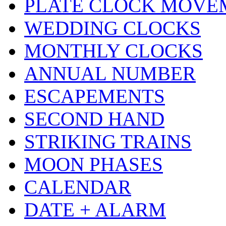
PLATE CLOCK MOVE
WEDDING CLOCKS
MONTHLY CLOCKS
ANNUAL NUMBER
ESCAPEMENTS
SECOND HAND
STRIKING TRAINS
MOON PHASES
CALENDAR
DATE + ALARM