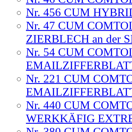
Nr. 456 CUM HYBRI
Nr. 47 CUM COMTOI
ZIERBLECH an der
Nr. 54 CUM COMTOI
EMAILZIFFERBLAT
Nr. 221 CUM COMTO
EMAILZIFFERBLAT
Nr. 440 CUM COMT
WERKKÄFIG EXTRE
Nr. 380 CUM COMTO