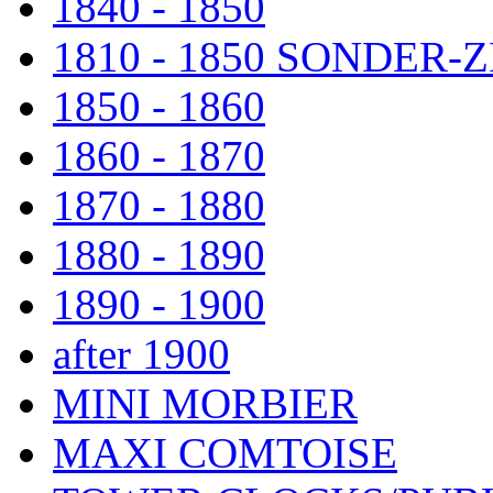
1840 - 1850
1810 - 1850 SONDER
1850 - 1860
1860 - 1870
1870 - 1880
1880 - 1890
1890 - 1900
after 1900
MINI MORBIER
MAXI COMTOISE