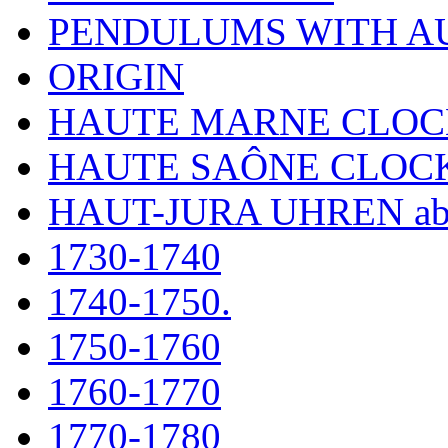
PENDULUMS WITH A
ORIGIN
HAUTE MARNE CLOC
HAUTE SAÔNE CLOC
HAUT-JURA UHREN ab
1730-1740
1740-1750.
1750-1760
1760-1770
1770-1780