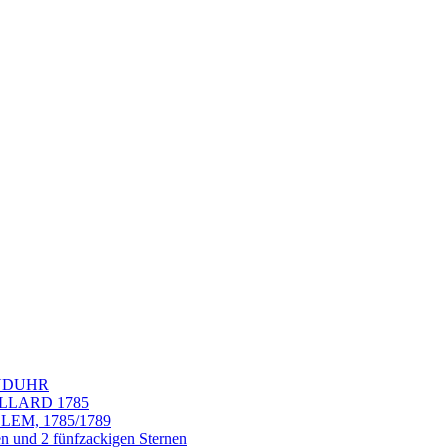
ANDUHR
LLARD 1785
EM, 1785/1789
nd 2 fünfzackigen Sternen