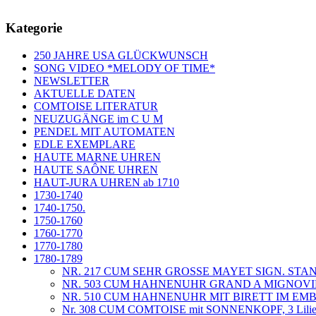
Kategorie
250 JAHRE USA GLÜCKWUNSCH
SONG VIDEO *MELODY OF TIME*
NEWSLETTER
AKTUELLE DATEN
COMTOISE LITERATUR
NEUZUGÄNGE im C U M
PENDEL MIT AUTOMATEN
EDLE EXEMPLARE
HAUTE MARNE UHREN
HAUTE SAÔNE UHREN
HAUT-JURA UHREN ab 1710
1730-1740
1740-1750.
1750-1760
1760-1770
1770-1780
1780-1789
NR. 217 CUM SEHR GROSSE MAYET SIGN. ST
NR. 503 CUM HAHNENUHR GRAND A MIGNOVI
NR. 510 CUM HAHNENUHR MIT BIRETT IM EMBL
Nr. 308 CUM COMTOISE mit SONNENKOPF, 3 Lilien u