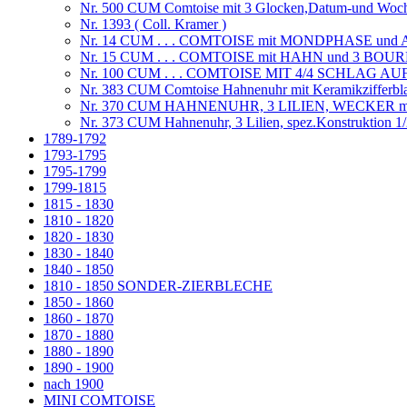
Nr. 500 CUM Comtoise mit 3 Glocken,Datum-und Woch
Nr. 1393 ( Coll. Kramer )
Nr. 14 CUM . . . COMTOISE mit MONDPHASE un
Nr. 15 CUM . . . COMTOISE mit HAHN und 3 
Nr. 100 CUM . . . COMTOISE MIT 4/4 SCHLAG A
Nr. 383 CUM Comtoise Hahnenuhr mit Keramikzifferblatt
Nr. 370 CUM HAHNENUHR, 3 LILIEN, WECKER m
Nr. 373 CUM Hahnenuhr, 3 Lilien, spez.Konstruktion 1/2
1789-1792
1793-1795
1795-1799
1799-1815
1815 - 1830
1810 - 1820
1820 - 1830
1830 - 1840
1840 - 1850
1810 - 1850 SONDER-ZIERBLECHE
1850 - 1860
1860 - 1870
1870 - 1880
1880 - 1890
1890 - 1900
nach 1900
MINI COMTOISE