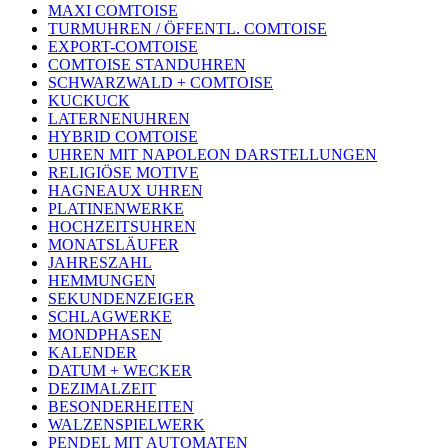
MAXI COMTOISE
TURMUHREN / ÖFFENTL. COMTOISE
EXPORT-COMTOISE
COMTOISE STANDUHREN
SCHWARZWALD + COMTOISE
KUCKUCK
LATERNENUHREN
HYBRID COMTOISE
UHREN MIT NAPOLEON DARSTELLUNGEN
RELIGIÖSE MOTIVE
HAGNEAUX UHREN
PLATINENWERKE
HOCHZEITSUHREN
MONATSLÄUFER
JAHRESZAHL
HEMMUNGEN
SEKUNDENZEIGER
SCHLAGWERKE
MONDPHASEN
KALENDER
DATUM + WECKER
DEZIMALZEIT
BESONDERHEITEN
WALZENSPIELWERK
PENDEL MIT AUTOMATEN