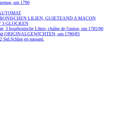
entag, um 1790
d AUTOMAT
BOURBONISCHEN LILIEN, GUIETEAND A MACON
UF 3 GLOCKEN
, 3 bourbonische Lilien, chaîne de l'union, um 1785/90
it ORIGINALGEWICHTEN, um 1780/85
 Std.Schlag en passant.